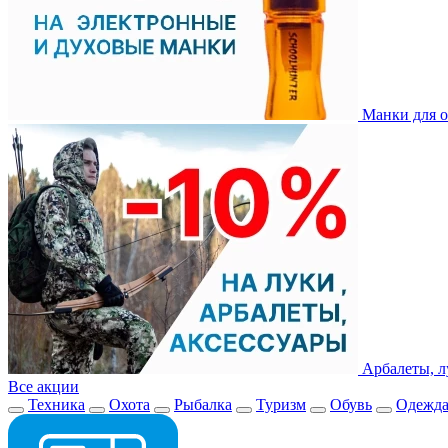
Манки для о
Арбалеты, л
Все акции
Техника
Охота
Рыбалка
Туризм
Обувь
Одежд