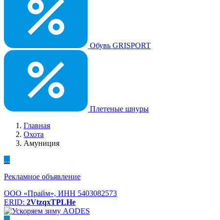
Обувь GRISPORT
Плетеные шнуры
Главная
Охота
Амуниция
...
Рекламное объявление
ООО «Прайм», ИНН 5403082573
ERID:
2VtzqxTPLHe
...