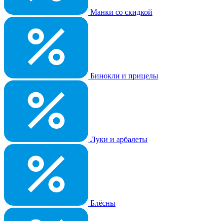
Манки со скидкой
Бинокли и прицелы
Луки и арбалеты
Блёсны