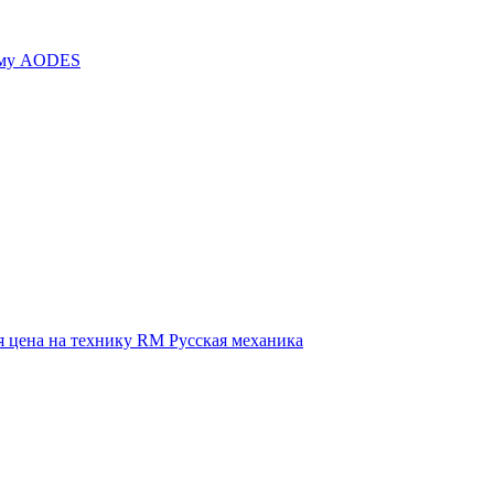
иму AODES
 цена на технику RM Русская механика