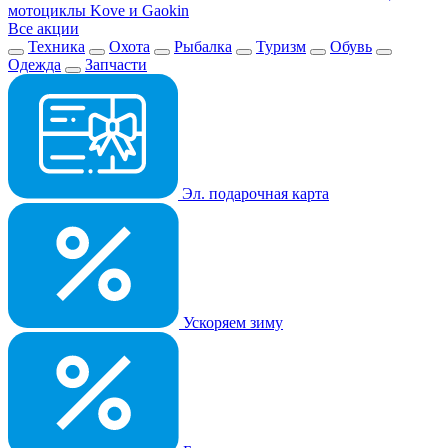
мотоциклы Kove и Gaokin
Все акции
Техника
Охота
Рыбалка
Туризм
Обувь
Одежда
Запчасти
Эл. подарочная карта
Ускоряем зиму