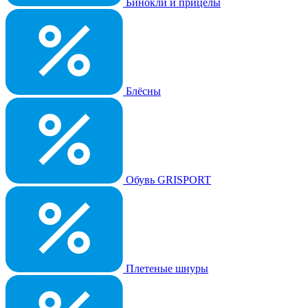
Бинокли и прицелы
Блёсны
Обувь GRISPORT
Плетеные шнуры