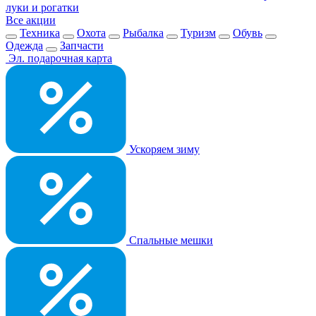
луки и рогатки
Все акции
Техника
Охота
Рыбалка
Туризм
Обувь
Одежда
Запчасти
Эл. подарочная карта
Ускоряем зиму
Спальные мешки