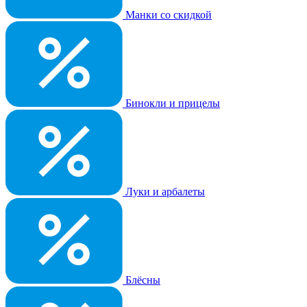
Манки со скидкой
Бинокли и прицелы
Луки и арбалеты
Блёсны