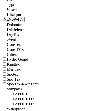
Турция
Чехия
Швеция
МЕМБРАНА
Dolomite
DriDefense
DryTex
eVent
GoreTex
Gore-TEX
Gritex
Hydro Guard
Kingtex
Mer-Tex
Spotex
Spo-Tex
Spo-Tex@WinTerm
Sympatex
TEXAPORE
TEXAPORE O2
TEXAPORE O3
Waterproof