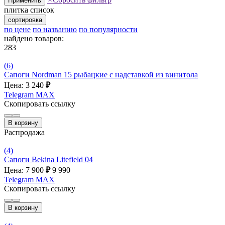
Применить
плитка
список
сортировка
по цене
по названию
по популярности
найдено товаров:
283
(6)
Сапоги Nordman 15 рыбацкие с надставкой из винитола
Цена: 3 240
₽
Telegram
MAX
Скопировать ссылку
В корзину
Распродажа
(4)
Сапоги Bekina Litefield 04
Цена: 7 900
₽
9 990
Telegram
MAX
Скопировать ссылку
В корзину