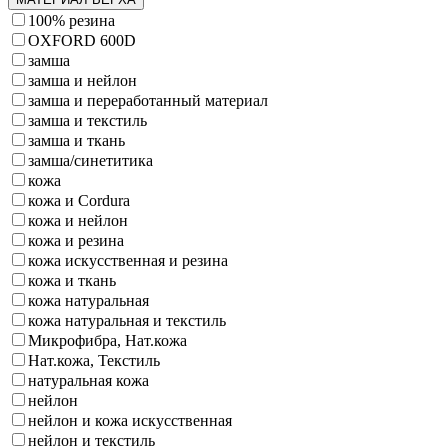
100% резина
OXFORD 600D
замша
замша и нейлон
замша и переработанный материал
замша и текстиль
замша и ткань
замша/синетитика
кожа
кожа и Cordura
кожа и нейлон
кожа и резина
кожа искусственная и резина
кожа и ткань
кожа натуральная
кожа натуральная и текстиль
Микрофибра, Нат.кожа
Нат.кожа, Текстиль
натуральная кожа
нейлон
нейлон и кожа искусственная
нейлон и текстиль