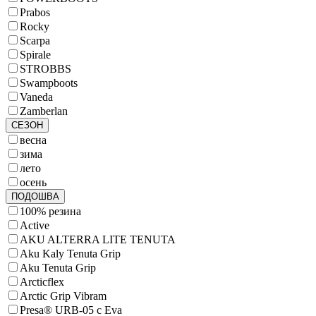
Prabos
Rocky
Scarpa
Spirale
STROBBS
Swampboots
Vaneda
Zamberlan
СЕЗОН
весна
зима
лето
осень
ПОДОШВА
100% резина
Active
AKU ALTERRA LITE TENUTA
Aku Kaly Tenuta Grip
Aku Tenuta Grip
Arcticflex
Arctic Grip Vibram
Presa® URB-05 с Eva