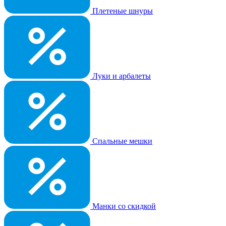
Плетеные шнуры
Луки и арбалеты
Спальные мешки
Манки со скидкой