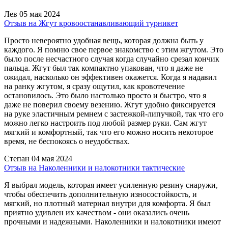
Лев
05 мая 2024
Отзыв на Жгут кровоостанавливающий турникет
Просто невероятно удобная вещь, которая должна быть у
каждого. Я помню свое первое знакомство с этим жгутом. Это
было после несчастного случая когда случайно срезал кончик
пальца. Жгут был так компактно упакован, что я даже не
ожидал, насколько он эффективен окажется. Когда я надавил
на ранку жгутом, я сразу ощутил, как кровотечение
остановилось. Это было настолько просто и быстро, что я
даже не поверил своему везению. Жгут удобно фиксируется
на руке эластичным ремнем с застежкой-липучкой, так что его
можно легко настроить под любой размер руки. Сам жгут
мягкий и комфортный, так что его можно носить некоторое
время, не беспокоясь о неудобствах.
Степан
04 мая 2024
Отзыв на Наколенники и налокотники тактические
Я выбрал модель, которая имеет усиленную резину снаружи,
чтобы обеспечить дополнительную износостойкость, и
мягкий, но плотный материал внутри для комфорта. Я был
приятно удивлен их качеством - они оказались очень
прочными и надежными. Наколенники и налокотники имеют