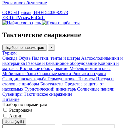
Рекламное объявление
ООО «Прайм», ИНН 5403082573
ERID:
2VtzqwFoCoU
Тактическое снаряжение
Подбор по параметрам
×
Туризм
Одежда
Обувь
Палатки, тенты и шатры
Автохолодильники и
изотермика
Газовое и бензиновое оборудование
Коврики и
матрасы
Костровое оборудование
Мебель кемпинговая
Мобильные бани
Спальные мешки
Рюкзаки и сумки
Скандинавская ходьба
Гермоупаковка
Термосы
Посуда и
столовые приборы
Биотуалеты
Средства защиты от
насекомых
Туристический инвентарь
Солнечные панели
Сувениры
Тактическое снаряжение
Питание
Подбор по параметрам
Распродажа
Акции
Цена (руб.)
—