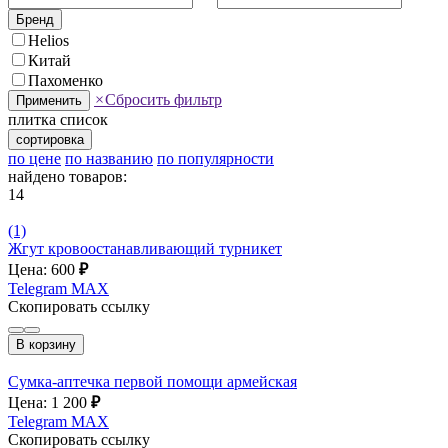
Бренд
Helios
Китай
Пахоменко
×
Сбросить фильтр
Применить
плитка
список
сортировка
по цене
по названию
по популярности
найдено товаров:
14
(1)
Жгут кровоостанавливающий турникет
Цена: 600
₽
Telegram
MAX
Скопировать ссылку
В корзину
Сумка-аптечка первой помощи армейская
Цена: 1 200
₽
Telegram
MAX
Скопировать ссылку