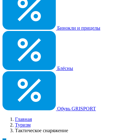
Бинокли и прицелы
Блёсны
Обувь GRISPORT
Главная
Туризм
Тактическое снаряжение