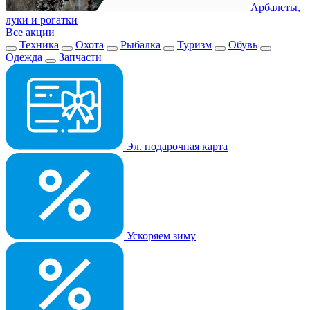
Арбалеты,
луки и рогатки
Все акции
Техника
Охота
Рыбалка
Туризм
Обувь
Одежда
Запчасти
Эл. подарочная карта
Ускоряем зиму