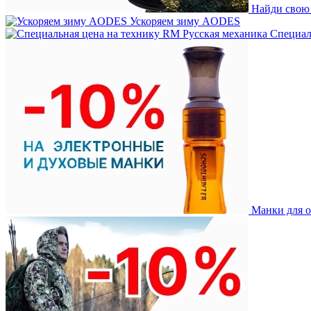
Найди свою
Ускоряем зиму AODES
Специаль
Манки для о