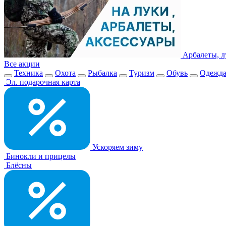
Арбалеты, л
Все акции
Техника
Охота
Рыбалка
Туризм
Обувь
Одежд
Эл. подарочная карта
Ускоряем зиму
Бинокли и прицелы
Блёсны