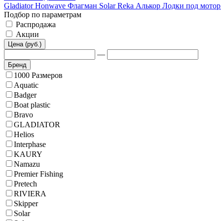
Gladiator
Honwave
Флагман
Solar
Reka
Алькор
Лодки под мото
Подбор по параметрам
Распродажа
Акции
Цена (руб.)
—
Бренд
1000 Размеров
Aquatic
Badger
Boat plastic
Bravo
GLADIATOR
Helios
Interphase
KAURY
Namazu
Premier Fishing
Pretech
RIVIERA
Skipper
Solar