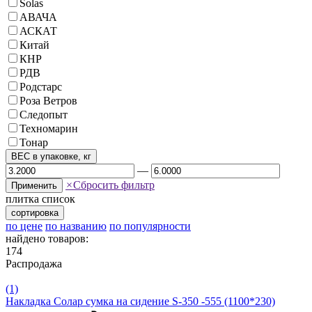
Solas
АВАЧА
АСКАТ
Китай
КНР
РДВ
Родстарс
Роза Ветров
Следопыт
Техномарин
Тонар
ВЕС в упаковке, кг
—
×
Сбросить фильтр
Применить
плитка
список
сортировка
по цене
по названию
по популярности
найдено товаров:
174
Распродажа
(1)
Накладка Солар сумка на сидение S-350 -555 (1100*230)