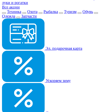
луки и рогатки
Все акции
Техника
Охота
Рыбалка
Туризм
Обувь
Одежда
Запчасти
Эл. подарочная карта
Ускоряем зиму