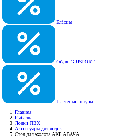
Блёсны
Обувь GRISPORT
Плетеные шнуры
Главная
Рыбалка
Лодки ПВХ
Аксессуары для лодок
Стол для эхолота АКБ АВАЧА