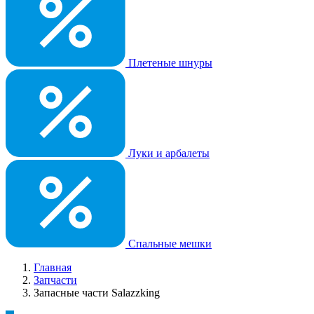
Плетеные шнуры
Луки и арбалеты
Спальные мешки
Главная
Запчасти
Запасные части Salazzking