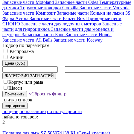
Запасные части Motoland
Запасные части Odes
Температурные
датчики
Тормозные колодки Godzilla
Запасные части Voevoda
Запасные части Композит
Запасные части Коньки на лыжи 3S
Фары Avrora
Запасные части Panzer Box
Приводные цепи
CHOHO
Запасные части для лодочных моторов
Запасные
части для гидроциклов
Запасные части для мопедов и
скутеров
Запасные части Барс
Запасные части Honda
Запасные части All Balls
Запасные части Keeway
Подбор по параметрам
Распродажа
Акции
Цена (руб.)
—
/КАТЕГОРИЯ ЗАПЧАСТЕЙ
Корпус или рама
Шасси
×
Сбросить фильтр
Применить
плитка
список
сортировка
по цене
по названию
по популярности
найдено товаров:
2
Подушка для лыж SZ 505074138 XL(Gen-4 красные)