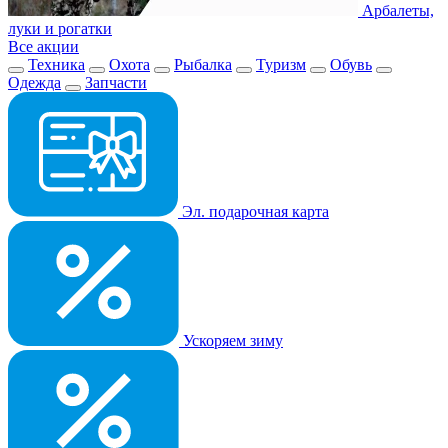
Арбалеты,
луки и рогатки
Все акции
Техника
Охота
Рыбалка
Туризм
Обувь
Одежда
Запчасти
Эл. подарочная карта
Ускоряем зиму