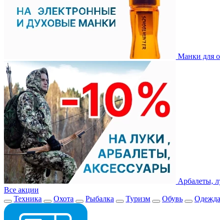
Манки для о
Арбалеты, л
Все акции
Техника
Охота
Рыбалка
Туризм
Обувь
Одежд