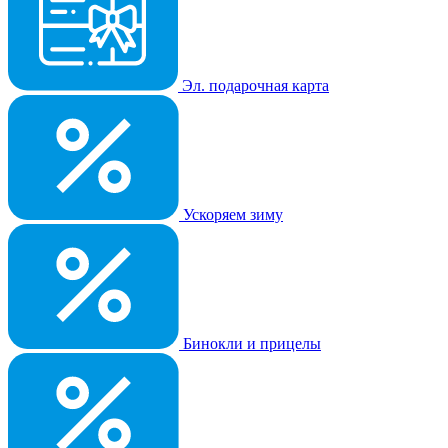
Эл. подарочная карта
Ускоряем зиму
Бинокли и прицелы