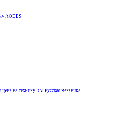
иму AODES
 цена на технику RM Русская механика