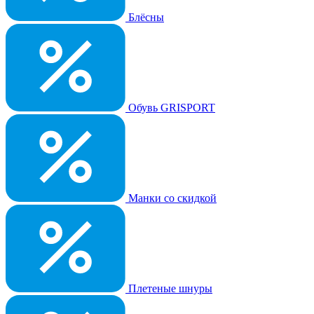
Блёсны
Обувь GRISPORT
Манки со скидкой
Плетеные шнуры