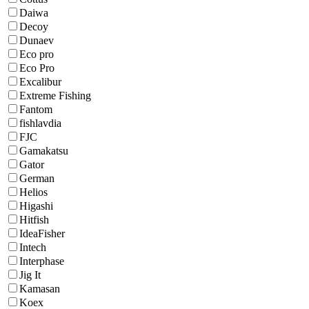
Daiwa
Decoy
Dunaev
Eco pro
Eco Pro
Excalibur
Extreme Fishing
Fantom
fishlavdia
FJC
Gamakatsu
Gator
German
Helios
Higashi
Hitfish
IdeaFisher
Intech
Interphase
Jig It
Kamasan
Koex