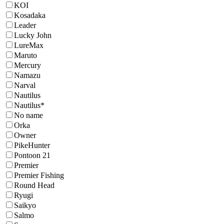
KOI
Kosadaka
Leader
Lucky John
LureMax
Maruto
Mercury
Namazu
Narval
Nautilus
Nautilus*
No name
Orka
Owner
PikeHunter
Pontoon 21
Premier
Premier Fishing
Round Head
Ryugi
Saikyo
Salmo