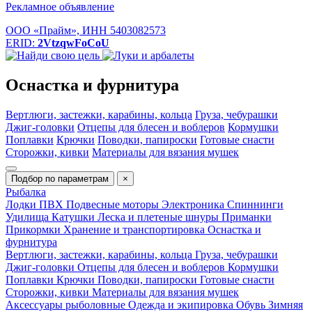
Рекламное объявление
ООО «Прайм», ИНН 5403082573
ERID:
2VtzqwFoCoU
Оснастка и фурнитура
Вертлюги, застежки, карабины, кольца
Груза, чебурашки
Джиг-головки
Отцепы для блесен и воблеров
Кормушки
Поплавки
Крючки
Поводки, папироски
Готовые снасти
Сторожки, кивки
Материалы для вязания мушек
Подбор по параметрам
×
Рыбалка
Лодки ПВХ
Подвесные моторы
Электроника
Спиннинги
Удилища
Катушки
Леска и плетеные шнуры
Приманки
Прикормки
Хранение и транспортировка
Оснастка и
фурнитура
Вертлюги, застежки, карабины, кольца
Груза, чебурашки
Джиг-головки
Отцепы для блесен и воблеров
Кормушки
Поплавки
Крючки
Поводки, папироски
Готовые снасти
Сторожки, кивки
Материалы для вязания мушек
Аксессуары рыболовные
Одежда и экипировка
Обувь
Зимняя