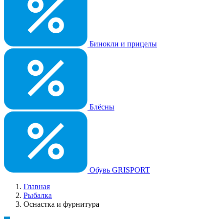
Бинокли и прицелы
Блёсны
Обувь GRISPORT
Главная
Рыбалка
Оснастка и фурнитура