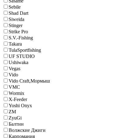
Sasame
Sebile
Shad Dart
Siweida
Stinger
Strike Pro
S.V.-Fishing
Takara
TulaSportfishing
UF STUDIO
Ushiwaka
Vegas
Vido
Vido Craft,Мормыш
VMC
Wormix
X-Feeder
Yoshi Onyx
ZM
ZyuGi
Балтин
Волжские Джиги
Карпомания