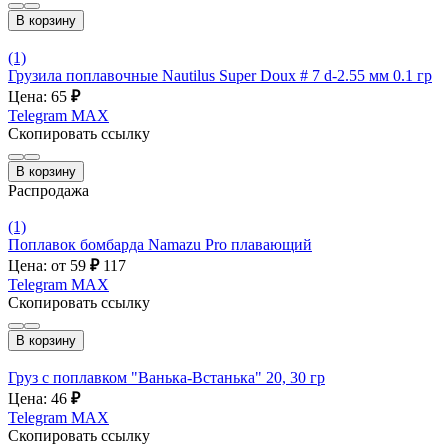
В корзину
(1)
Грузила поплавочные Nautilus Super Doux # 7 d-2.55 мм 0.1 гр
Цена: 65
₽
Telegram
MAX
Скопировать ссылку
В корзину
Распродажа
(1)
Поплавок бомбарда Namazu Pro плавающий
Цена: от 59
₽
117
Telegram
MAX
Скопировать ссылку
В корзину
Груз с поплавком "Ванька-Встанька" 20, 30 гр
Цена: 46
₽
Telegram
MAX
Скопировать ссылку