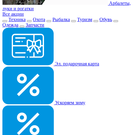
Арбалеты,
луки и рогатки
Все акции
Техника
Охота
Рыбалка
Туризм
Обувь
Одежда
Запчасти
Эл. подарочная карта
Ускоряем зиму