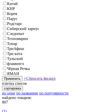
Китай
КНР
Корея
Парус
Родстарс
Сибирский хариус
Следопыт
Техномарин
Тонар
ТриАфиш
Три кита
Тульский
фламинго
Чёрная Речка
ЯМАН
×
Сбросить фильтр
Применить
плитка
список
сортировка
по цене
по названию
по популярности
найдено товаров:
807
(1)