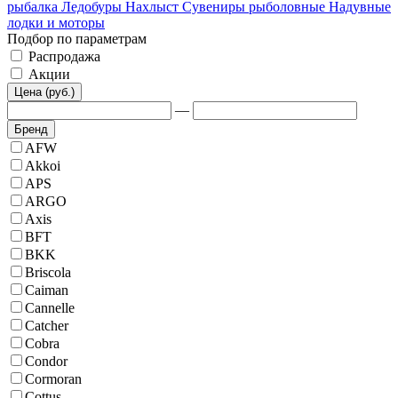
рыбалка
Ледобуры
Нахлыст
Сувениры рыболовные
Надувные
лодки и моторы
Подбор по параметрам
Распродажа
Акции
Цена (руб.)
—
Бренд
AFW
Akkoi
APS
ARGO
Axis
BFT
BKK
Briscola
Caiman
Cannelle
Catcher
Cobra
Condor
Cormoran
Cottus