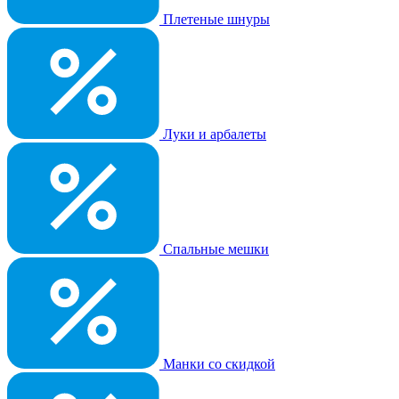
Плетеные шнуры
Луки и арбалеты
Спальные мешки
Манки со скидкой