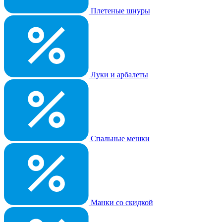
Плетеные шнуры
Луки и арбалеты
Спальные мешки
Манки со скидкой