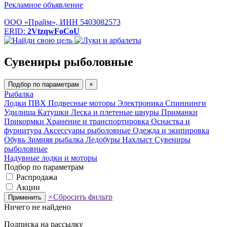
Рекламное объявление
ООО «Прайм», ИНН 5403082573
ERID:
2VtzqwFoCoU
Сувениры рыболовные
Подбор по параметрам
×
Рыбалка
Лодки ПВХ
Подвесные моторы
Электроника
Спиннинги
Удилища
Катушки
Леска и плетеные шнуры
Приманки
Прикормки
Хранение и транспортировка
Оснастка и
фурнитура
Аксессуары рыболовные
Одежда и экипировка
Обувь
Зимняя рыбалка
Ледобуры
Нахлыст
Сувениры
рыболовные
Надувные лодки и моторы
Подбор по параметрам
Распродажа
Акции
×
Сбросить фильтр
Применить
Ничего не найдено
Подписка на рассылку