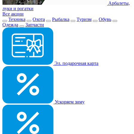
Арбалеты,
луки и рогатки
Все акции
Техника
Охота
Рыбалка
Туризм
Обувь
Одежда
Запчасти
Эл. подарочная карта
Ускоряем зиму