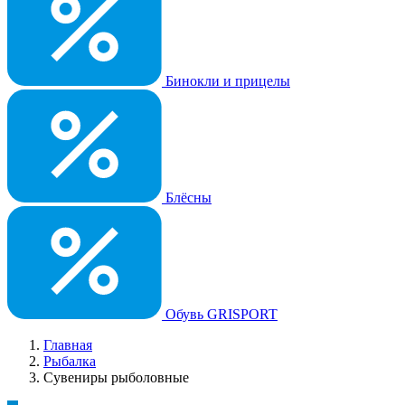
Бинокли и прицелы
Блёсны
Обувь GRISPORT
Главная
Рыбалка
Сувениры рыболовные