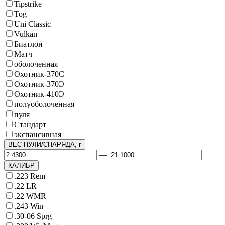
Tipstrike
Tog
Uni Classic
Vulkan
Биатлон
Матч
оболоченная
Охотник-370С
Охотник-370Э
Охотник-410Э
полуоболоченная
пуля
Стандарт
экспансивная
ВЕС ПУЛИ/СНАРЯДА, г
—
КАЛИБР
.223 Rem
.22 LR
.22 WMR
.243 Win
.30-06 Sprg