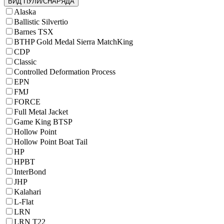
ВИД ПУЛИ/СНАРЯДА
Alaska
Ballistic Silvertio
Barnes TSX
BTHP Gold Medal Sierra MatchKing
CDP
Classic
Controlled Deformation Process
EPN
FMJ
FORCE
Full Metal Jacket
Game King BTSP
Hollow Point
Hollow Point Boat Tail
HP
HPBT
InterBond
JHP
Kalahari
L-Flat
LRN
LRN T22