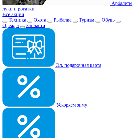
Арбалеты,
луки и рогатки
Все акции
Техника
Охота
Рыбалка
Туризм
Обувь
Одежда
Запчасти
Эл. подарочная карта
Ускоряем зиму