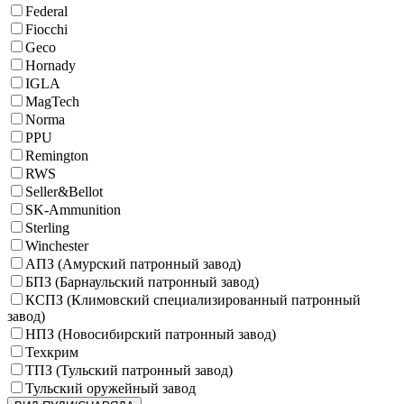
Federal
Fiocchi
Geco
Hornady
IGLA
MagTech
Norma
PPU
Remington
RWS
Seller&Bellot
SK-Ammunition
Sterling
Winchester
АПЗ (Амурский патронный завод)
БПЗ (Барнаульский патронный завод)
КСПЗ (Климовский специализированный патронный
завод)
НПЗ (Новосибирский патронный завод)
Техкрим
ТПЗ (Тульский патронный завод)
Тульский оружейный завод