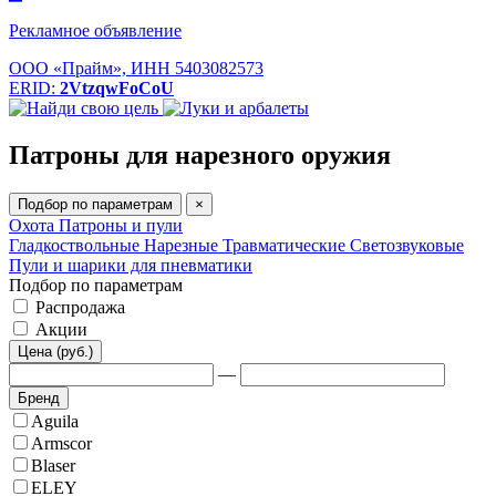
Рекламное объявление
ООО «Прайм», ИНН 5403082573
ERID:
2VtzqwFoCoU
Патроны для нарезного оружия
Подбор по параметрам
×
Охота
Патроны и пули
Гладкоствольные
Нарезные
Травматические
Светозвуковые
Пули и шарики для пневматики
Подбор по параметрам
Распродажа
Акции
Цена (руб.)
—
Бренд
Aguila
Armscor
Blaser
ELEY