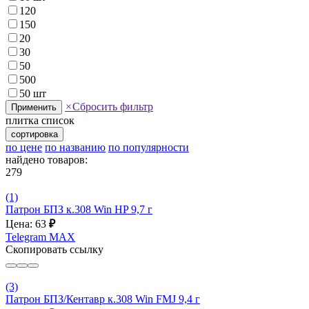
120
150
20
30
50
500
50 шт
×
Сбросить фильтр
Применить
плитка
список
сортировка
по цене
по названию
по популярности
найдено товаров:
279
(1)
Патрон БПЗ к.308 Win HP 9,7 г
Цена: 63
₽
Telegram
MAX
Скопировать ссылку
(3)
Патрон БПЗ/Кентавр к.308 Win FMJ 9,4 г