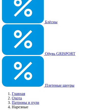
Блёсны
Обувь GRISPORT
Плетеные шнуры
Главная
Охота
Патроны и пули
Нарезные