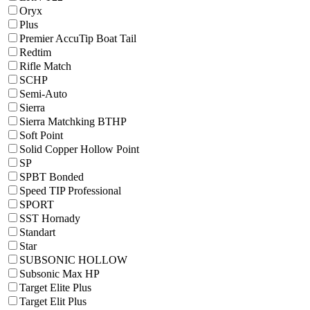
Oryx
Plus
Premier AccuTip Boat Tail
Redtim
Rifle Match
SCHP
Semi-Auto
Sierra
Sierra Matchking BTHP
Soft Point
Solid Copper Hollow Point
SP
SPBT Bonded
Speed TIP Professional
SPORT
SST Hornady
Standart
Star
SUBSONIC HOLLOW
Subsonic Max HP
Target Elite Plus
Target Elit Plus