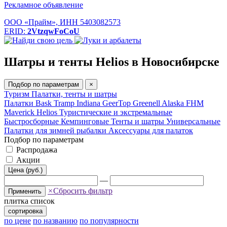
Рекламное объявление
ООО «Прайм», ИНН 5403082573
ERID:
2VtzqwFoCoU
Шатры и тенты Helios в Новосибирске
Подбор по параметрам
×
Туризм
Палатки, тенты и шатры
Палатки Bask
Tramp
Indiana
GeerTop
Greenell
Alaska
FHM
Maverick
Helios
Туристические и экстремальные
Быстросборные
Кемпинговые
Тенты и шатры
Универсальные
Палатки для зимней рыбалки
Аксессуары для палаток
Подбор по параметрам
Распродажа
Акции
Цена (руб.)
—
×
Сбросить фильтр
Применить
плитка
список
сортировка
по цене
по названию
по популярности