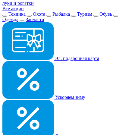
луки и рогатки
Все акции
Техника
Охота
Рыбалка
Туризм
Обувь
Одежда
Запчасти
Эл. подарочная карта
Ускоряем зиму