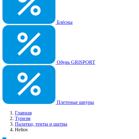
Блёсны
Обувь GRISPORT
Плетеные шнуры
Главная
Туризм
Палатки, тенты и шатры
Helios