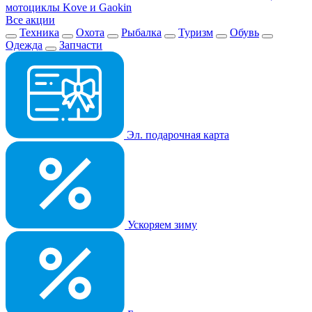
мотоциклы Kove и Gaokin
Все акции
Техника
Охота
Рыбалка
Туризм
Обувь
Одежда
Запчасти
Эл. подарочная карта
Ускоряем зиму