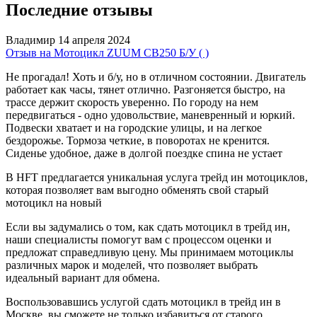
Последние отзывы
Владимир
14 апреля 2024
Отзыв на Мотоцикл ZUUM CB250 Б/У ( )
Не прогадал! Хоть и б/у, но в отличном состоянии. Двигатель
работает как часы, тянет отлично. Разгоняется быстро, на
трассе держит скорость уверенно. По городу на нем
передвигаться - одно удовольствие, маневренный и юркий.
Подвески хватает и на городские улицы, и на легкое
бездорожье. Тормоза четкие, в поворотах не кренится.
Сиденье удобное, даже в долгой поездке спина не устает
В HFT предлагается уникальная услуга трейд ин мотоциклов,
которая позволяет вам выгодно обменять свой старый
мотоцикл на новый
Если вы задумались о том, как сдать мотоцикл в трейд ин,
наши специалисты помогут вам с процессом оценки и
предложат справедливую цену. Мы принимаем мотоциклы
различных марок и моделей, что позволяет выбрать
идеальный вариант для обмена.
Воспользовавшись услугой сдать мотоцикл в трейд ин в
Москве, вы сможете не только избавиться от старого