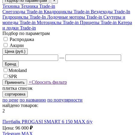
Подбор по параметрам
×
Техника
Техника Trade-in
Снегоходы Trade-in
Квадроциклы Trade-in
Вездеходы Trade-In
Гидроциклы Trade-In
Лодочные моторы Trade-in
Скутеры и
мопеды Trade-in
Мотоциклы Trade-in
Прицепы Trade-in
Катера
и лодки Trade-in
Подбор по параметрам
Распродажа
Акции
Цена (руб.)
—
Бренд
Motoland
SPR
×
Сбросить фильтр
Применить
плитка
список
сортировка
по цене
по названию
по популярности
найдено товаров:
2
Питбайк PROGASI SMART 6 150 MAX б/у
Цена: 96 000
₽
Telegram
MAX