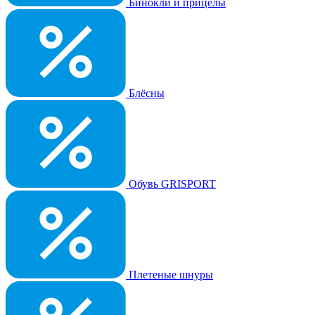
Бинокли и прицелы
Блёсны
Обувь GRISPORT
Плетеные шнуры