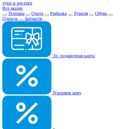
луки и рогатки
Все акции
Техника
Охота
Рыбалка
Туризм
Обувь
Одежда
Запчасти
Эл. подарочная карта
Ускоряем зиму