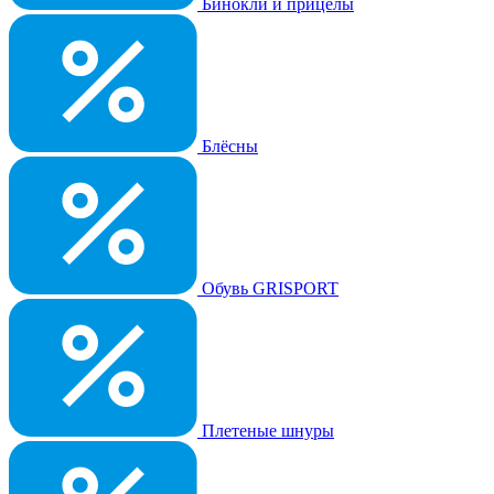
Бинокли и прицелы
Блёсны
Обувь GRISPORT
Плетеные шнуры