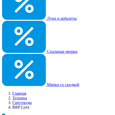
Луки и арбалеты
Спальные мешки
Манки со скидкой
Главная
Техника
Снегоходы
BRP Lynx