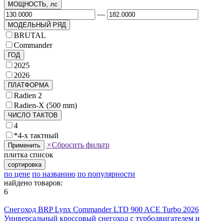
МОЩНОСТЬ, лс
—
МОДЕЛЬНЫЙ РЯД
BRUTAL
Commander
ГОД
2025
2026
ПЛАТФОРМА
Radien 2
Radien-X (500 mm)
ЧИСЛО ТАКТОВ
4
*4-х тактный
×
Сбросить фильтр
Применить
плитка
список
сортировка
по цене
по названию
по популярности
найдено товаров:
6
Снегоход BRP Lynx Commander LTD 900 ACE Turbo 2026
Универсальный кроссовый снегоход с турбодвигателем и