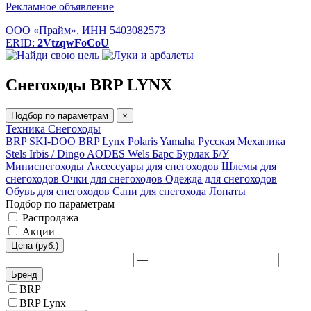
Рекламное объявление
ООО «Прайм», ИНН 5403082573
ERID:
2VtzqwFoCoU
Снегоходы BRP LYNX
Подбор по параметрам
×
Техника
Снегоходы
BRP SKI-DOO
BRP Lynx
Polaris
Yamaha
Русская Механика
Stels
Irbis / Dingo
AODES
Wels
Барс
Бурлак
Б/У
Миниснегоходы
Аксессуары для снегоходов
Шлемы для
снегоходов
Очки для снегоходов
Одежда для снегоходов
Обувь для снегоходов
Сани для снегохода
Лопаты
Подбор по параметрам
Распродажа
Акции
Цена (руб.)
—
Бренд
BRP
BRP Lynx