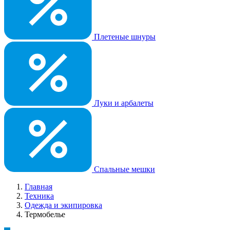
Плетеные шнуры
Луки и арбалеты
Спальные мешки
Главная
Техника
Одежда и экипировка
Термобелье