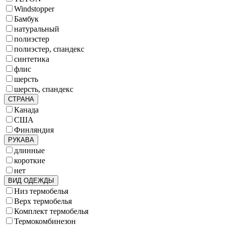
Windstopper
Бамбук
натуральный
полиэстер
полиэстер, спандекс
синтетика
флис
шерсть
шерсть, спандекс
СТРАНА
Канада
США
Финляндия
РУКАВА
длинные
короткие
нет
ВИД ОДЕЖДЫ
Низ термобелья
Верх термобелья
Комплект термобелья
Термокомбинезон