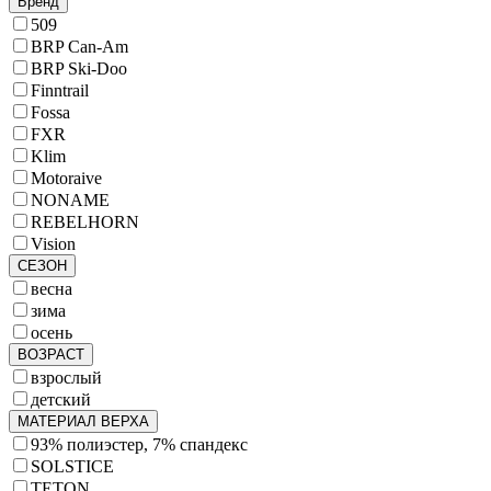
Бренд
509
BRP Can-Am
BRP Ski-Doo
Finntrail
Fossa
FXR
Klim
Motoraive
NONAME
REBELHORN
Vision
СЕЗОН
весна
зима
осень
ВОЗРАСТ
взрослый
детский
МАТЕРИАЛ ВЕРХА
93% полиэстер, 7% спандекс
SOLSTICE
TETON