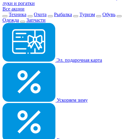
луки и рогатки
Все акции
Техника
Охота
Рыбалка
Туризм
Обувь
Одежда
Запчасти
Эл. подарочная карта
Ускоряем зиму