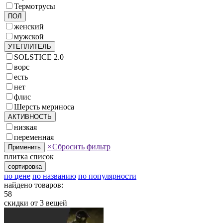
Термотрусы
ПОЛ
женский
мужской
УТЕПЛИТЕЛЬ
SOLSTICE 2.0
ворс
есть
нет
флис
Шерсть мериноса
АКТИВНОСТЬ
низкая
переменная
×
Сбросить фильтр
Применить
плитка
список
сортировка
по цене
по названию
по популярности
найдено товаров:
58
скидки от 3 вещей