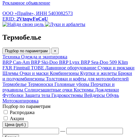
Рекламное объявление
ООО «Прайм», ИНН 5403082573
ERID:
2VtzqwFoCoU
Термобелье
Подбор по параметрам
×
Техника
Одежда и экипировка
BRP Can-Am
BRP Ski-Doo
BRP Lynx
BRP Sea-Doo
509
Klim
FXR
Finntrail
TOBE
Лавинное оборудование
Сумки и рюкзаки
Шлемы
Очки и маски
Комбинезоны
Куртки и жилеты
Брюки
и полукомбинезоны
Толстовки и кофты для мотолюбителей
Термобелье
Термоноски
Головные уборы
Перчатки и
рукавицы
Солнцезащитные очки
Костюмы
Дождевики
Футболки
Защита тела
Гидрокостюмы
Вейдерсы
Обувь
Мотоэкипировка
Подбор по параметрам
Распродажа
Акции
Цена (руб.)
—