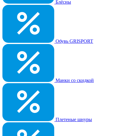
Блёсны
Обувь GRISPORT
Манки со скидкой
Плетеные шнуры