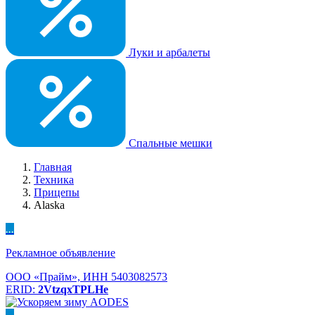
Луки и арбалеты
Спальные мешки
Главная
Техника
Прицепы
Alaska
...
Рекламное объявление
ООО «Прайм», ИНН 5403082573
ERID:
2VtzqxTPLHe
...