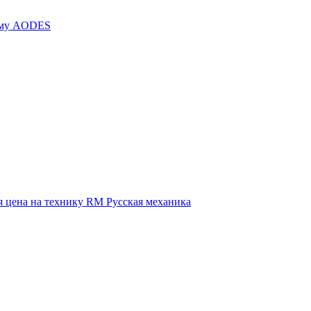
иму AODES
 цена на технику RM Русская механика