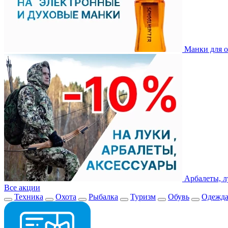
Манки для о
Арбалеты, л
Все акции
Техника
Охота
Рыбалка
Туризм
Обувь
Одежд