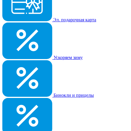
Эл. подарочная карта
Ускоряем зиму
Бинокли и прицелы