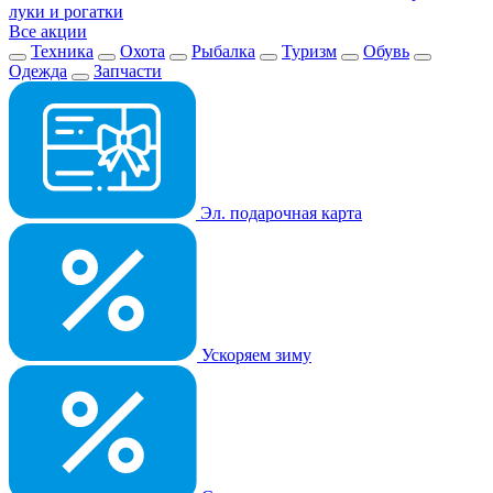
луки и рогатки
Все акции
Техника
Охота
Рыбалка
Туризм
Обувь
Одежда
Запчасти
Эл. подарочная карта
Ускоряем зиму