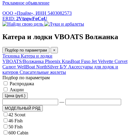
Рекламное объявление
ООО «Прайм», ИНН 5403082573
ERID:
2VtzqwFoCoU
Катера и лодки VBOATS Волжанка
Подбор по параметрам
×
Техника
Катера и лодки
VBOATS/Волжанка
Phoenix
KrasBoat
Fuso Jet
Velvette
Corvet
Салют
WellBoat
NorthSilver
Б/У
Аксессуары для лодок и
катеров
Спасательные жилеты
Подбор по параметрам
Распродажа
Акции
Цена (руб.)
—
МОДЕЛЬНЫЙ РЯД
42 Scout
46 Fish
50 Fish
600 Cabin