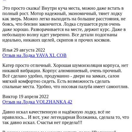
Это просто сказка! Внутри куча места, можно даже встать в
полный рост. Мотор надежный, экономичный, тянет лодку
как зверь. Можно легко выходить на большие расстояния, не
боясь, что бензин закончится. Лодка слушается руля очень
даже хорошо. Разворачивается на месте, держит курс. Даже в
небольшую волну идет уверенно. Все детали подогнаны
идеально, никаких щелей, скрипов и прочих косяков.
Илья
29 августа 2022
Отзыв на Лодка YAVA XL COB
Катер просто отличный. Хорошая шумоизоляция корпуса, нет
никакой вибрации. Корпус алюминиевый, очень прочный.
Всё сделано удобно, продуманно - двери на замках, салон
мягкий комфортно сидеть. Есть возможность сделать
спальные места. Удобно, что носовая палуба имеет самоотлив.
Виктор
19 апреля 2022
Отзыв на Лодка VOLZHANKA 42
Давно искал качественную и надёжную лодку, всё не
нравилось... И вот, уже легендарная Волжанка, сделала то, что
так давно искал. Счастья нет предела!!!