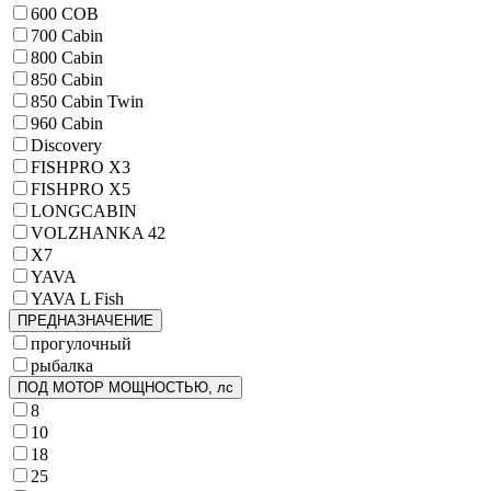
600 COB
700 Cabin
800 Cabin
850 Cabin
850 Cabin Twin
960 Cabin
Discovery
FISHPRO X3
FISHPRO X5
LONGCABIN
VOLZHANKA 42
X7
YAVA
YAVA L Fish
ПРЕДНАЗНАЧЕНИЕ
прогулочный
рыбалка
ПОД МОТОР МОЩНОСТЬЮ, лс
8
10
18
25