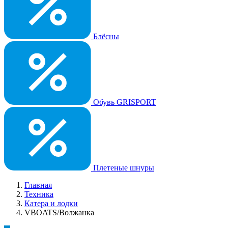
Блёсны
Обувь GRISPORT
Плетеные шнуры
Главная
Техника
Катера и лодки
VBOATS/Волжанка