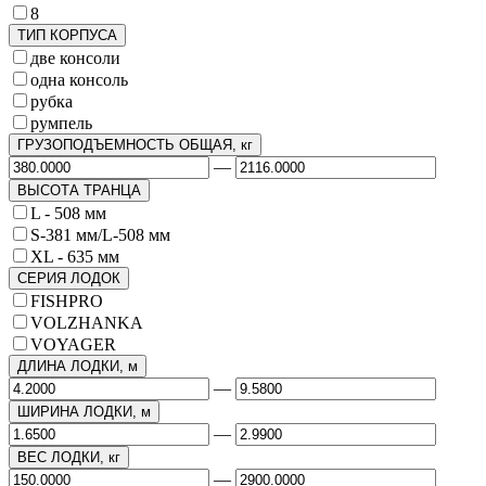
8
ТИП КОРПУСА
две консоли
одна консоль
рубка
румпель
ГРУЗОПОДЪЕМНОСТЬ ОБЩАЯ, кг
—
ВЫСОТА ТРАНЦА
L - 508 мм
S-381 мм/L-508 мм
XL - 635 мм
СЕРИЯ ЛОДОК
FISHPRO
VOLZHANKA
VOYAGER
ДЛИНА ЛОДКИ, м
—
ШИРИНА ЛОДКИ, м
—
ВЕС ЛОДКИ, кг
—