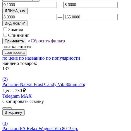
—
ДЛИНА, мм
—
Вид ловли*
Зимняя
Спиннинг
×
Сбросить фильтр
Применить
плитка
список
сортировка
по цене
по названию
по популярности
найдено товаров:
137
(2)
Раттлин Narval Frost Candy Vib 80mm 21g
Цена: 730
₽
Telegram
MAX
Скопировать ссылку
В корзину
(3)
Раттлин FA Relax Wagner Vib 80 19гр.