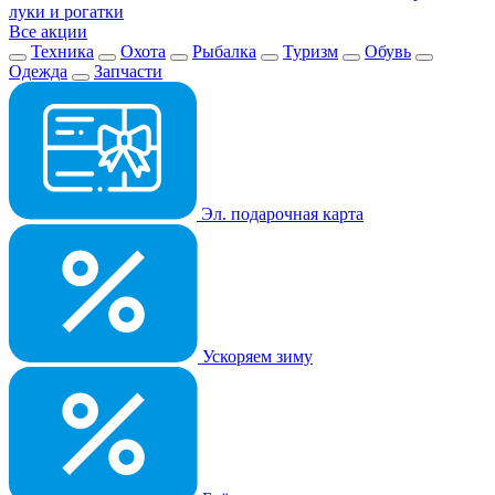
луки и рогатки
Все акции
Техника
Охота
Рыбалка
Туризм
Обувь
Одежда
Запчасти
Эл. подарочная карта
Ускоряем зиму