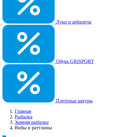
Луки и арбалеты
Обувь GRISPORT
Плетеные шнуры
Главная
Рыбалка
Зимняя рыбалка
Вибы и раттлины