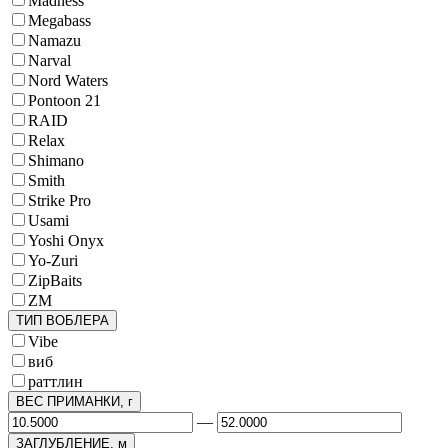
Madness
Megabass
Namazu
Narval
Nord Waters
Pontoon 21
RAID
Relax
Shimano
Smith
Strike Pro
Usami
Yoshi Onyx
Yo-Zuri
ZipBaits
ZM
ТИП ВОБЛЕРА
Vibe
виб
раттлин
ВЕС ПРИМАНКИ, г
—
ЗАГЛУБЛЕНИЕ, м