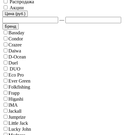
Распродажа
Акции
Цена (руб.)
—
Бренд
Bassday
Condor
Crazee
Daiwa
D-Ocean
Duel
DUO
Eco Pro
Ever Green
Folkfishing
Frapp
Higashi
IMA
Jackall
Jumprize
Little Jack
Lucky John