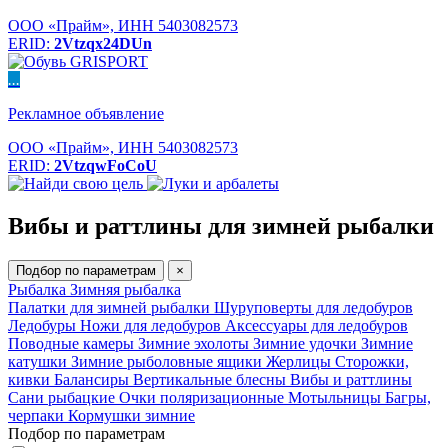
ООО «Прайм», ИНН 5403082573
ERID:
2Vtzqx24DUn
...
Рекламное объявление
ООО «Прайм», ИНН 5403082573
ERID:
2VtzqwFoCoU
Вибы и раттлины для зимней рыбалки
Подбор по параметрам
×
Рыбалка
Зимняя рыбалка
Палатки для зимней рыбалки
Шуруповерты для ледобуров
Ледобуры
Ножи для ледобуров
Аксессуары для ледобуров
Поводные камеры
Зимние эхолоты
Зимние удочки
Зимние
катушки
Зимние рыболовные ящики
Жерлицы
Сторожки,
кивки
Балансиры
Вертикальные блесны
Вибы и раттлины
Сани рыбацкие
Очки поляризационные
Мотыльницы
Багры,
черпаки
Кормушки зимние
Подбор по параметрам