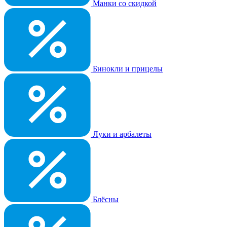
Манки со скидкой
Бинокли и прицелы
Луки и арбалеты
Блёсны