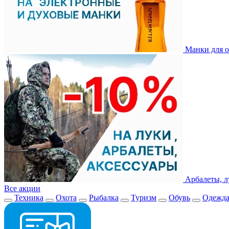
Манки для о
Арбалеты, л
Все акции
Техника
Охота
Рыбалка
Туризм
Обувь
Одежд