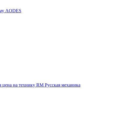
иму AODES
 цена на технику RM Русская механика