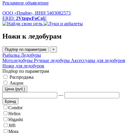
Рекламное объявление
ООО «Прайм», ИНН 5403082573
ERID:
2VtzqwFoCoU
Ножи к ледобурам
Подбор по параметрам
×
Рыбалка
Ледобуры
Мотоледобуры
Ручные ледобуры
Аксессуары для ледобуров
Ножи для ледобуров
Подбор по параметрам
Распродажа
Акции
Цена (руб.)
—
Бренд
Condor
Helios
Higashi
Jiffi
Mora