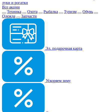
луки и рогатки
Все акции
Техника
Охота
Рыбалка
Туризм
Обувь
Одежда
Запчасти
Эл. подарочная карта
Ускоряем зиму