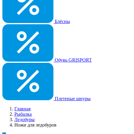
Блёсны
Обувь GRISPORT
Плетеные шнуры
Главная
Рыбалка
Ледобуры
Ножи для ледобуров