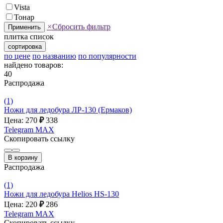
Vista
Тонар
×
Сбросить фильтр
Применить
плитка
список
сортировка
по цене
по названию
по популярности
найдено товаров:
40
Распродажа
(1)
Ножи для ледобура ЛР-130 (Ермаков)
Цена: 270
₽
338
Telegram
MAX
Скопировать ссылку
В корзину
Распродажа
(1)
Ножи для ледобура Helios HS-130
Цена: 220
₽
286
Telegram
MAX
Скопировать ссылку