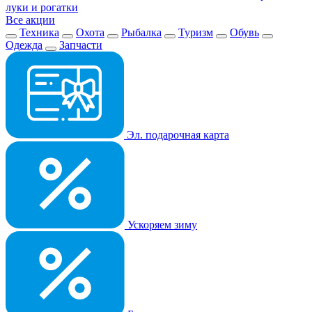
луки и рогатки
Все акции
Техника
Охота
Рыбалка
Туризм
Обувь
Одежда
Запчасти
Эл. подарочная карта
Ускоряем зиму