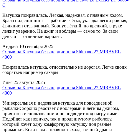
C
Катушка понравилась. Лёгкая, надёжная, с плавным ходом.
Брала под спиннинг — работает чётко, укладка лески ровная,
фрикцион отзывчивый. Корпус лёгкий, но крепкий, в руке
лежит уверенно. На джиг и воблеры — самое то. За свои
деньги — отличный вариант.
Андрей
10 сентября 2025
Отзыв на Катушка безынерционная Shimano 22 MIRAVEL
4000
Понравилась катушка, относительно не дорогая. Легче своих
собратьев например сахары
Илья
25 августа 2025
Отзыв на Катушка безынерционная Shimano 22 MIRAVEL
4000
Универсальная и надежная катушка для повседневной
рыбалки: хорошо работает с воблерами и легким джигом,
приятно в использовании и не подводит под нагрузками.
Подойдет как новичку, так и продвинутому рыболову,
который хочет одну комфортную катушку под разные
приманки. Если важна плавность хода, точный драг и