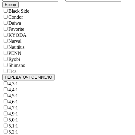
Бренд
Black Side
Condor
Daiwa
Favorite
KYODA
Narval
Nautilus
PENN
Ryobi
Shimano
Tica
ПЕРЕДАТОЧНОЕ ЧИСЛО
4,3:1
4,4:1
4,5:1
4,6:1
4,7:1
4,9:1
5,0:1
5,1:1
5,2:1