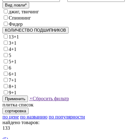
Вид ловли*
джиг, твичинг
Спиннинг
Фидер
КОЛИЧЕСТВО ПОДШИПНИКОВ
13+1
3+1
4+1
5
5+1
6
6+1
7+1
8+1
9+1
×
Сбросить фильтр
Применить
плитка
список
сортировка
по цене
по названию
по популярности
найдено товаров:
133