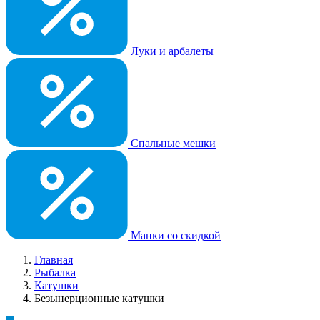
Луки и арбалеты
Спальные мешки
Манки со скидкой
Главная
Рыбалка
Катушки
Безынерционные катушки