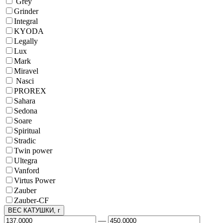
Grey
Grinder
Integral
KYODA
Legally
Lux
Mark
Miravel
Nasci
PROREX
Sahara
Sedona
Soare
Spiritual
Stradic
Twin power
Ultegra
Vanford
Virtus Power
Zauber
Zauber-CF
ВЕС КАТУШКИ, г
—