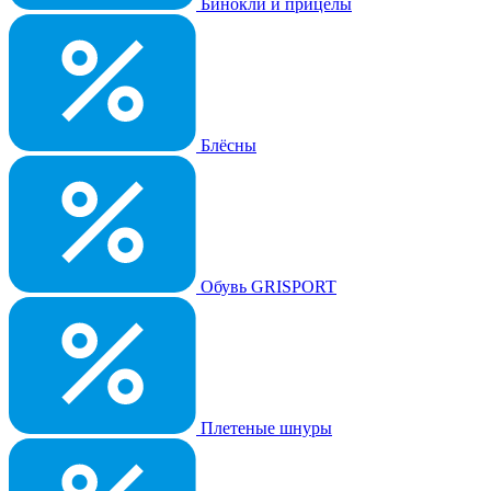
Бинокли и прицелы
Блёсны
Обувь GRISPORT
Плетеные шнуры