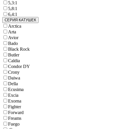
5,3:1
5,8:1
6,4:1
СЕРИЯ КАТУШЕК
Arctica
Arta
Avior
Bado
Black Rock
Butler
Caldia
Condor DY
Crony
Daiwa
Della
Ecusima
Excia
Exorna
Fighter
Forward
Freams
Fuego