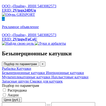
ООО «Прайм», ИНН 5403082573
ERID:
2Vtzqx24DUn
...
Рекламное объявление
ООО «Прайм», ИНН 5403082573
ERID:
2VtzqwFoCoU
Безынерционные катушки
Подбор по параметрам
×
Рыбалка
Катушки
Безынерционные катушки
Инерционные катушки
Мультипликаторные катушки
Нахлыстовые катушки
Запасные шпули
Смазки для катушек
Подбор по параметрам
Распродажа
Акции
Цена (руб.)
—