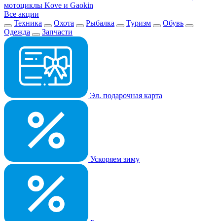
мотоциклы Kove и Gaokin
Все акции
Техника
Охота
Рыбалка
Туризм
Обувь
Одежда
Запчасти
Эл. подарочная карта
Ускоряем зиму