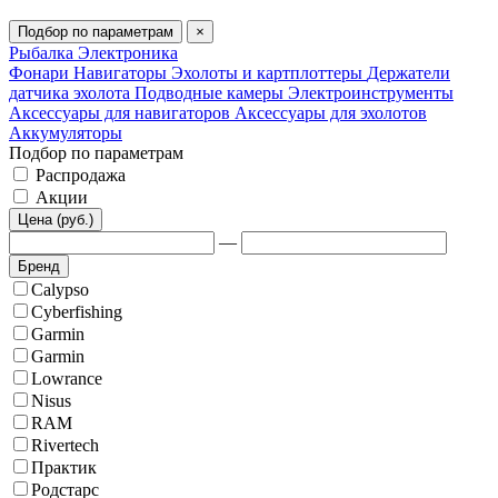
Подбор по параметрам
×
Рыбалка
Электроника
Фонари
Навигаторы
Эхолоты и картплоттеры
Держатели
датчика эхолота
Подводные камеры
Электроинструменты
Аксессуары для навигаторов
Аксессуары для эхолотов
Аккумуляторы
Подбор по параметрам
Распродажа
Акции
Цена (руб.)
—
Бренд
Calypso
Cyberfishing
Garmin
Garmin
Lowrance
Nisus
RAM
Rivertech
Практик
Родстарс