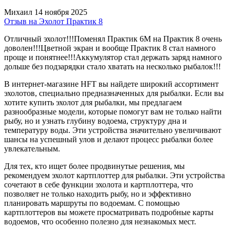
Михаил
14 ноября 2025
Отзыв на Эхолот Практик 8
Отличный эхолот!!!Поменял Практик 6М на Практик 8 очень
доволен!!!Цветной экран и вообще Практик 8 стал намного
проще и понятнее!!!Аккумулятор стал держать заряд намного
дольше без подзарядки стало хватать на несколько рыбалок!!!
В интернет-магазине HFT вы найдете широкий ассортимент
эхолотов, специально предназначенных для рыбалки. Если вы
хотите купить эхолот для рыбалки, мы предлагаем
разнообразные модели, которые помогут вам не только найти
рыбу, но и узнать глубину водоема, структуру дна и
температуру воды. Эти устройства значительно увеличивают
шансы на успешный улов и делают процесс рыбалки более
увлекательным.
Для тех, кто ищет более продвинутые решения, мы
рекомендуем эхолот картплоттер для рыбалки. Эти устройства
сочетают в себе функции эхолота и картплоттера, что
позволяет не только находить рыбу, но и эффективно
планировать маршруты по водоемам. С помощью
картплоттеров вы можете просматривать подробные карты
водоемов, что особенно полезно для незнакомых мест.