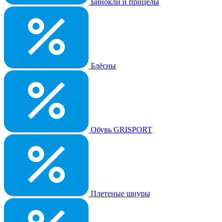
Бинокли и прицелы
Блёсны
Обувь GRISPORT
Плетеные шнуры