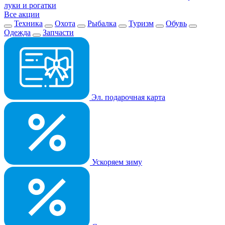
луки и рогатки
Все акции
Техника
Охота
Рыбалка
Туризм
Обувь
Одежда
Запчасти
Эл. подарочная карта
Ускоряем зиму