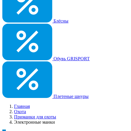
Блёсны
Обувь GRISPORT
Плетеные шнуры
Главная
Охота
Приманки для охоты
Электронные манки