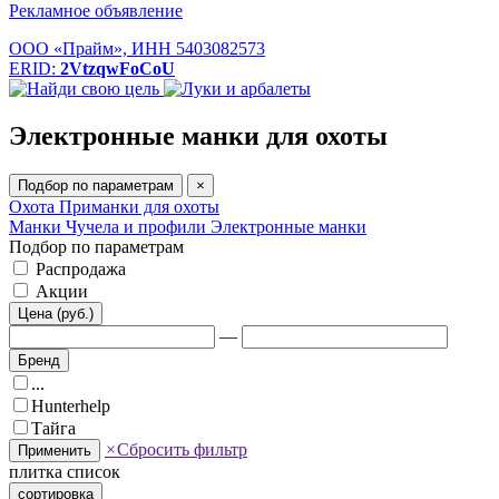
Рекламное объявление
ООО «Прайм», ИНН 5403082573
ERID:
2VtzqwFoCoU
Электронные манки для охоты
Подбор по параметрам
×
Охота
Приманки для охоты
Манки
Чучела и профили
Электронные манки
Подбор по параметрам
Распродажа
Акции
Цена (руб.)
—
Бренд
...
Hunterhelp
Тайга
×
Сбросить фильтр
Применить
плитка
список
сортировка