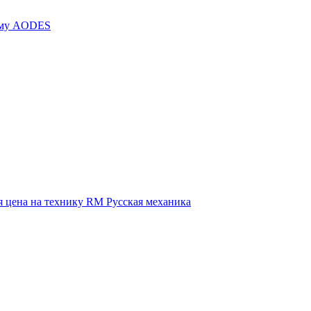
иму AODES
 цена на технику RM Русская механика