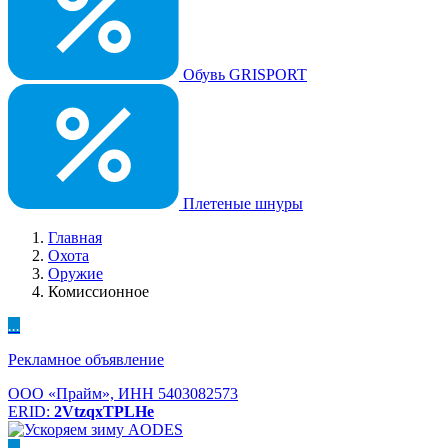
Обувь GRISPORT
Плетеные шнуры
Главная
Охота
Оружие
Комиссионное
...
Рекламное объявление
ООО «Прайм», ИНН 5403082573
ERID:
2VtzqxTPLHe
...