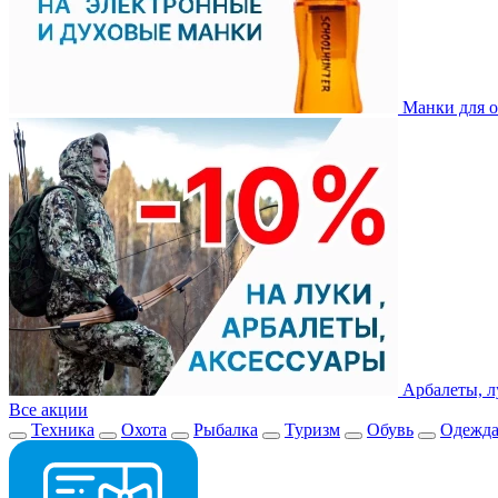
Манки для о
Арбалеты, л
Все акции
Техника
Охота
Рыбалка
Туризм
Обувь
Одежд