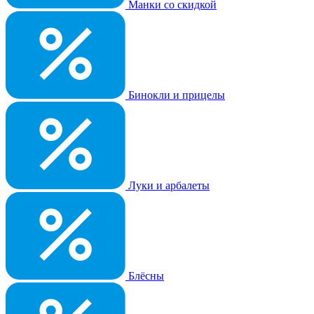
Манки со скидкой
Бинокли и прицелы
Луки и арбалеты
Блёсны