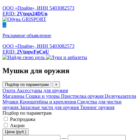
ООО «Прайм», ИНН 5403082573
ERID:
2Vtzqx24DUn
...
Рекламное объявление
ООО «Прайм», ИНН 5403082573
ERID:
2VtzqwFoCoU
Мушки для оружия
Подбор по параметрам
×
Охота
Аксессуары для оружия
Магазины
Сошки и упоры
Пристрелка оружия
Целеуказатели
Мушки
Кронштейны и крепления
Средства для чистки
оружия
Запасные части для оружия
Тюнинг оружия
Подбор по параметрам
Распродажа
Акции
Цена (руб.)
—