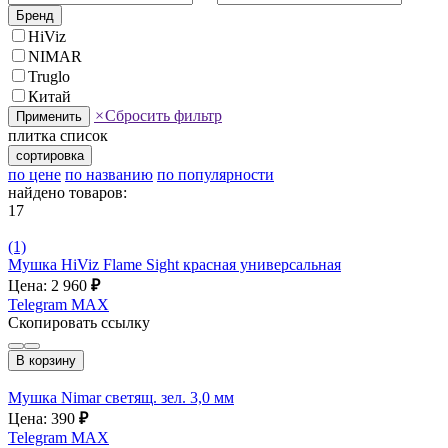
Бренд
HiViz
NIMAR
Truglo
Китай
×
Сбросить фильтр
Применить
плитка
список
сортировка
по цене
по названию
по популярности
найдено товаров:
17
(1)
Мушка HiViz Flame Sight красная универсальная
Цена: 2 960
₽
Telegram
MAX
Скопировать ссылку
В корзину
Мушка Nimar светящ. зел. 3,0 мм
Цена: 390
₽
Telegram
MAX