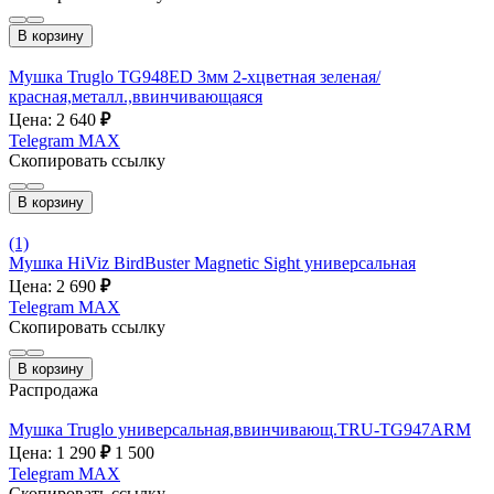
В корзину
Мушка Truglo TG948ED 3мм 2-хцветная зеленая/
красная,металл.,ввинчивающаяся
Цена: 2 640
₽
Telegram
MAX
Скопировать ссылку
В корзину
(1)
Мушка HiViz BirdBuster Magnetic Sight универсальная
Цена: 2 690
₽
Telegram
MAX
Скопировать ссылку
В корзину
Распродажа
Мушка Truglo универсальная,ввинчивающ.TRU-TG947ARM
Цена: 1 290
₽
1 500
Telegram
MAX
Скопировать ссылку