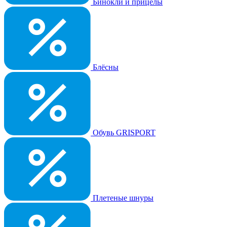
Бинокли и прицелы
Блёсны
Обувь GRISPORT
Плетеные шнуры