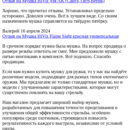
Отзыв на Мушка HiViz для АК (Сайга,Тигр,Вепрь)
Хорошо, что прочитал отзывы. Устанавливал предельно
осторожно. Доволен очень. Всё в лучшем виде. Со своим
назначением мушка справляется на твёрдую пятёрку.
Валерий
16 апреля 2024
Отзыв на Мушка HiViz Flame Sight красная универсальная
В срочном порядке нужна была мушка. На вопрос продавца о
размере резьбы ответить не смог. Мне предложили мушку с
пятью винтиками в комплекте. Всё подошло. Спасибо
продавцам.
Если вам нужно купить мушку для ружья, то у нас вы найдёте
различные модели, подходящие для разных типов охотничьего
оружия. Мы предлагаем не только стандартные мушки, но и
модели с улучшенными характеристиками, которые могут
существенно повлиять на вашу стрельбу.
Наш магазин предлагает широкий выбор мушек,
разработанных для повышения точности прицеливания и
улучшения общей эффективности стрельбы, особенно
популярны среди охотников, стремящихся повысить
результативность каждого выстрела, независимо от условий
охоты.