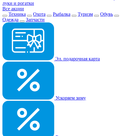
луки и рогатки
Все акции
Техника
Охота
Рыбалка
Туризм
Обувь
Одежда
Запчасти
Эл. подарочная карта
Ускоряем зиму