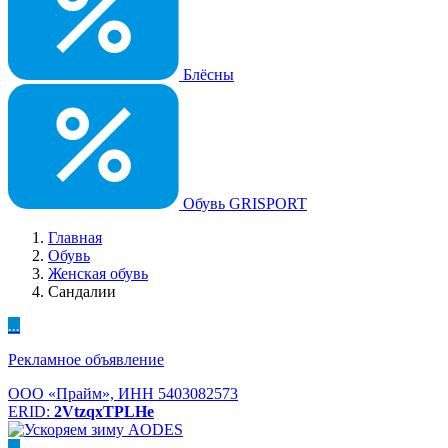
Блёсны
Обувь GRISPORT
Главная
Обувь
Женская обувь
Сандалии
...
Рекламное объявление
ООО «Прайм», ИНН 5403082573
ERID:
2VtzqxTPLHe
...