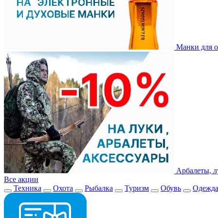
Манки для о
Арбалеты, л
Все акции
Техника
Охота
Рыбалка
Туризм
Обувь
Одежд