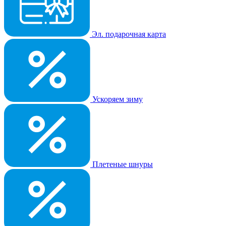
Эл. подарочная карта
Ускоряем зиму
Плетеные шнуры