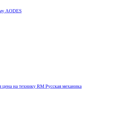
иму AODES
 цена на технику RM Русская механика