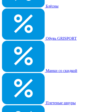
Блёсны
Обувь GRISPORT
Манки со скидкой
Плетеные шнуры