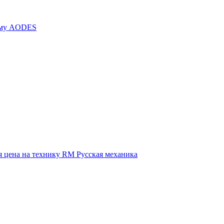
иму AODES
 цена на технику RM Русская механика