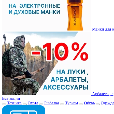
Манки для о
Арбалеты, л
Все акции
Техника
Охота
Рыбалка
Туризм
Обувь
Одежд