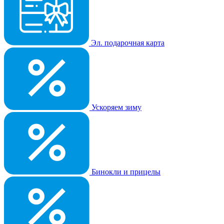
Эл. подарочная карта
Ускоряем зиму
Бинокли и прицелы