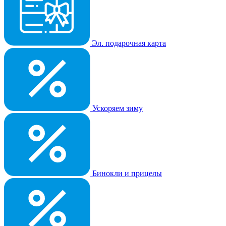
Эл. подарочная карта
Ускоряем зиму
Бинокли и прицелы