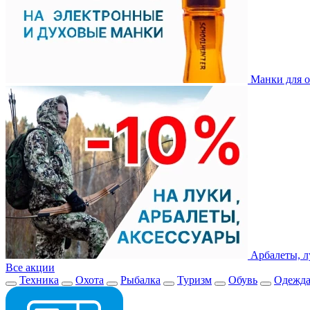
Манки для о
Арбалеты, л
Все акции
Техника
Охота
Рыбалка
Туризм
Обувь
Одежд