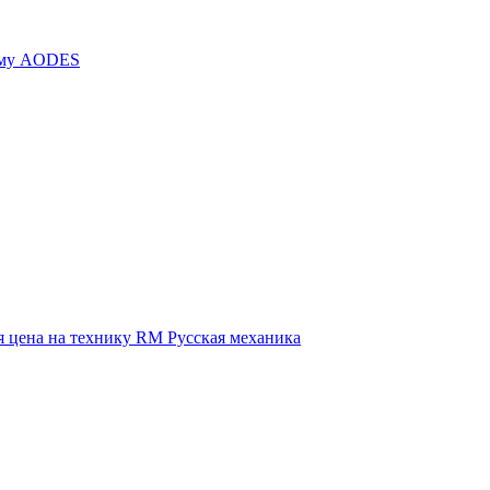
иму AODES
 цена на технику RM Русская механика