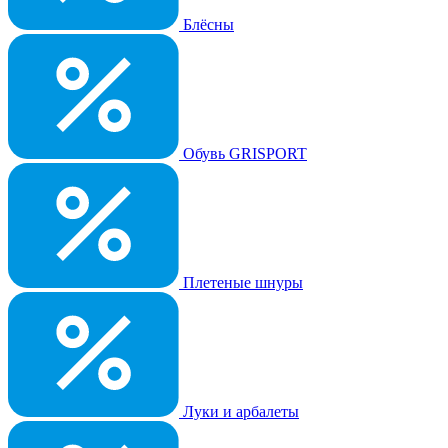
Блёсны
Обувь GRISPORT
Плетеные шнуры
Луки и арбалеты