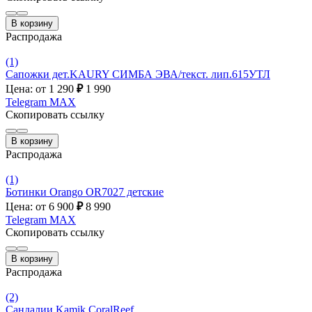
В корзину
Распродажа
(1)
Сапожки дет.KAURY СИМБА ЭВА/текст. лип.615УТЛ
Цена: от 1 290
₽
1 990
Telegram
MAX
Скопировать ссылку
В корзину
Распродажа
(1)
Ботинки Orango OR7027 детские
Цена: от 6 900
₽
8 990
Telegram
MAX
Скопировать ссылку
В корзину
Распродажа
(2)
Сандалии Kamik CoralReef