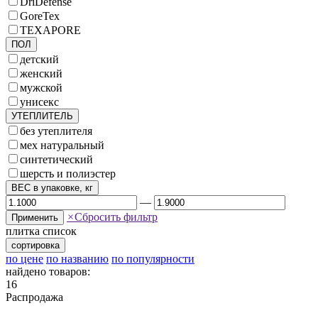
DriDefense
GoreTex
TEXAPORE
ПОЛ
детский
женский
мужской
унисекс
УТЕПЛИТЕЛЬ
без утеплителя
мех натуральный
синтетический
шерсть и полиэстер
ВЕС в упаковке, кг
—
×
Сбросить фильтр
Применить
плитка
список
сортировка
по цене
по названию
по популярности
найдено товаров:
16
Распродажа