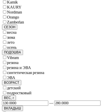
Kamik
KAURY
Nordman
Orango
Zamberlan
СЕЗОН
весна
зима
лето
осень
ПОДОШВА
Vibram
резина
резина и ЭВА
синтетическая резина
ЭВА
ВОЗРАСТ
детский
подростковый
ВЕС, г
—
ВКЛАДЫШ