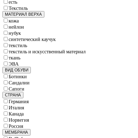
есть
Текстиль
МАТЕРИАЛ ВЕРХА
кожа
нейлон
нубук
синтетический каучук
текстиль
текстиль и искусственный материал
ткань
ЭВА
ВИД ОБУВИ
Ботинки
Сандалии
Сапоги
СТРАНА
Германия
Италия
Канада
Норвегия
Россия
МЕМБРАНА