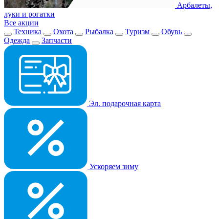
Арбалеты,
луки и рогатки
Все акции
Техника
Охота
Рыбалка
Туризм
Обувь
Одежда
Запчасти
Эл. подарочная карта
Ускоряем зиму