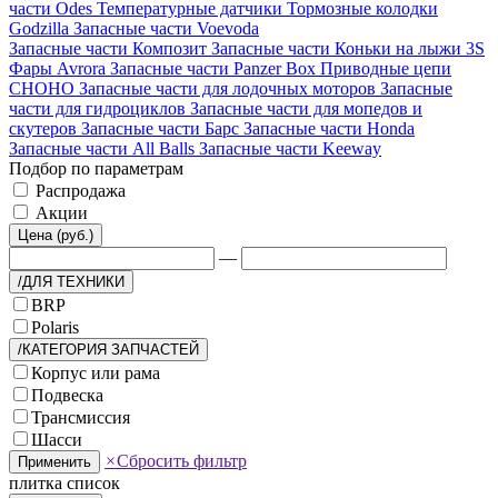
части Odes
Температурные датчики
Тормозные колодки
Godzilla
Запасные части Voevoda
Запасные части Композит
Запасные части Коньки на лыжи 3S
Фары Avrora
Запасные части Panzer Box
Приводные цепи
CHOHO
Запасные части для лодочных моторов
Запасные
части для гидроциклов
Запасные части для мопедов и
скутеров
Запасные части Барс
Запасные части Honda
Запасные части All Balls
Запасные части Keeway
Подбор по параметрам
Распродажа
Акции
Цена (руб.)
—
/ДЛЯ ТЕХНИКИ
BRP
Polaris
/КАТЕГОРИЯ ЗАПЧАСТЕЙ
Корпус или рама
Подвеска
Трансмиссия
Шасси
×
Сбросить фильтр
Применить
плитка
список