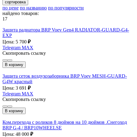
сортировка
по цене
по названию
по популярности
найдено товаров:
17
Защита радиатора BRP Voev Gen4 RADIATOR-GUARD-G4-
EXP
Цена: 5 700
₽
Telegram
MAX
Скопировать ссылку
В корзину
Защита сеток воздухозаборника BRP Voev MESH-GUARD-
G4W красный
Цена: 3 691
₽
Telegram
MAX
Скопировать ссылку
В корзину
Ком.перехода с роликов 8 дюймов на 10 дюймов .Снегоход
BRP G-4 / BRP10WHEELSE
Цена: 48 000
₽