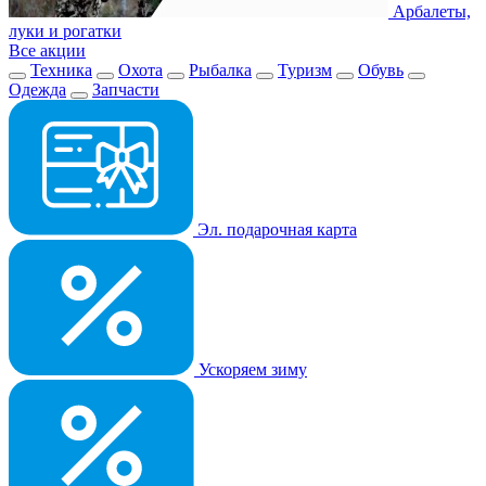
Арбалеты,
луки и рогатки
Все акции
Техника
Охота
Рыбалка
Туризм
Обувь
Одежда
Запчасти
Эл. подарочная карта
Ускоряем зиму