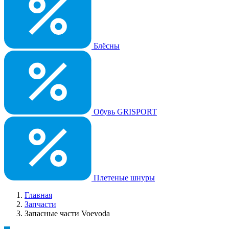
Блёсны
Обувь GRISPORT
Плетеные шнуры
Главная
Запчасти
Запасные части Voevoda