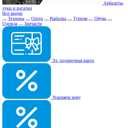
Арбалеты,
луки и рогатки
Все акции
Техника
Охота
Рыбалка
Туризм
Обувь
Одежда
Запчасти
Эл. подарочная карта
Ускоряем зиму