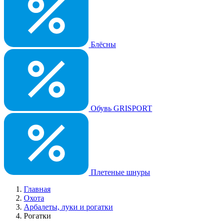
Блёсны
Обувь GRISPORT
Плетеные шнуры
Главная
Охота
Арбалеты, луки и рогатки
Рогатки