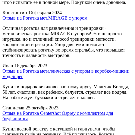
чтоб испытать ее в полной мере. Покупкой очень довольна.
Константин
16 февраля 2024
Отзыв на Рогатка мет.MIRAGE с упором
Отличная рогатка для развлечения и тренировки -
металлическая рогатка MIRAGE с упором! Это не просто
игрушка, но и отличный способ тренировки меткости,
координации и реакции. Упор для руки помогает
стабилизировать рогатку во время стрельбы, что повышает
точность и дальность выстрелов.
Иван
16 декабря 2023
Отзыв на Рогатка металлическая с упором в коробке-мишени
мод.Super
Купил в подарок великовозрастному другу. Мальчик Володя,
50 лет, счастлив, как ребенок, балуется, стреляет все подряд.
На работе жует бумажки и стреляет в коллег.
Станислав
25 октября 2023
Отзыв на Рогатка Centershot Osprey с комплектом для
боуфишинга
Купил весной рогатку с катушкой и гарпунами, чтобы
гарпунить рыбу на разливах. Всё получилось. Рогатка