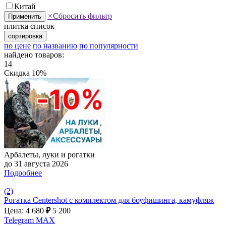
Китай
×
Сбросить фильтр
Применить
плитка
список
сортировка
по цене
по названию
по популярности
найдено товаров:
14
Скидка 10%
Арбалеты, луки и рогатки
до 31 августа 2026
Подробнее
(2)
Рогатка Centershot с комплектом для боуфишинга, камуфляж
Цена: 4 680
₽
5 200
Telegram
MAX