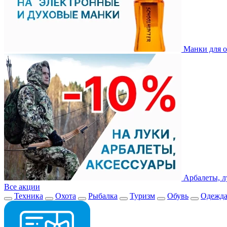
Манки для о
Арбалеты, л
Все акции
Техника
Охота
Рыбалка
Туризм
Обувь
Одежд