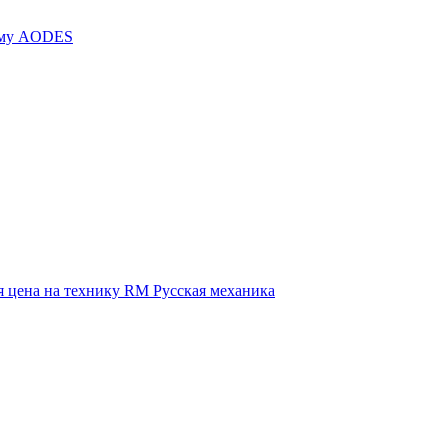
иму AODES
 цена на технику RM Русская механика