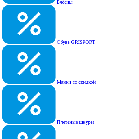
Блёсны
Обувь GRISPORT
Манки со скидкой
Плетеные шнуры