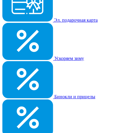
Эл. подарочная карта
Ускоряем зиму
Бинокли и прицелы