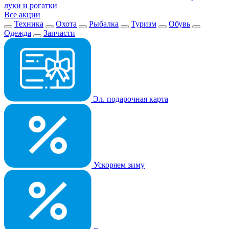
луки и рогатки
Все акции
Техника
Охота
Рыбалка
Туризм
Обувь
Одежда
Запчасти
Эл. подарочная карта
Ускоряем зиму