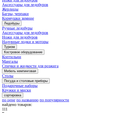
Ножи для ледобуров
Аксессуары для ледобуров
Жерлицы
Багры, черпаки
Кормушки зимние
Ледобуры
Ручные ледобуры
Аксессуары для ледобуров
Ножи для ледобуров
Надувные лодки и моторы
Туризм
Костровое оборудование
Коптильни
Мангалы
Спички и жидкости для розжига
Мебель кемпинговая
Столы
Посуда и столовые приборы
Подарочные наборы
Кружки и миски
сортировка
по цене
по названию
по популярности
найдено товаров:
111