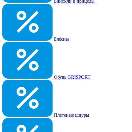
Бинокли и прицелы
Блёсны
Обувь GRISPORT
Плетеные шнуры