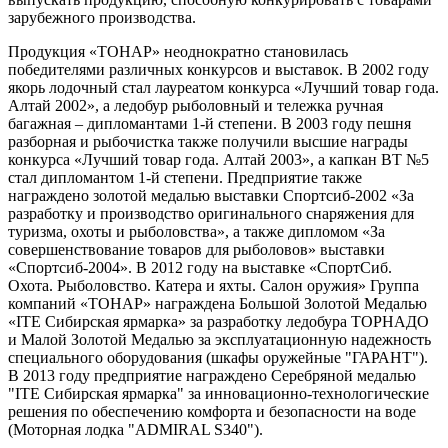
зарубежного производства.
Продукция «ТОНАР» неоднократно становилась
победителями различных конкурсов и выставок. В 2002 году
якорь лодочный стал лауреатом конкурса «Лучший товар года.
Алтай 2002», а ледобур рыболовный и тележка ручная
багажная – дипломантами 1-й степени. В 2003 году пешня
разборная и рыбочистка также получили высшие награды
конкурса «Лучший товар года. Алтай 2003», а капкан ВТ №5
стал дипломантом 1-й степени. Предприятие также
награждено золотой медалью выставки Спортсиб-2002 «За
разработку и производство оригинального снаряжения для
туризма, охоты и рыболовства», а также дипломом «За
совершенствование товаров для рыболовов» выставки
«Спортсиб-2004». В 2012 году на выставке «СпортСиб.
Охота. Рыболовство. Катера и яхты. Салон оружия» Группа
компаний «ТОНАР» награждена Большой Золотой Медалью
«ITE Сибирская ярмарка» за разработку ледобура ТОРНАДО
и Малой Золотой Медалью за эксплуатационную надежность
специального оборудования (шкафы оружейные "ГАРАНТ").
В 2013 году предприятие награждено Серебряной медалью
"ITE Сибирская ярмарка" за инновационно-технологические
решения по обеспечению комфорта и безопасности на воде
(Моторная лодка "ADMIRAL S340").