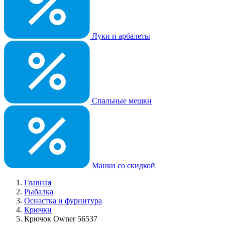
Луки и арбалеты
Спальные мешки
Манки со скидкой
Главная
Рыбалка
Оснастка и фурнитура
Крючки
Крючок Owner 56537