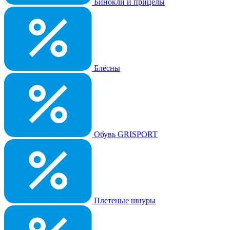
Бинокли и прицелы
Блёсны
Обувь GRISPORT
Плетеные шнуры