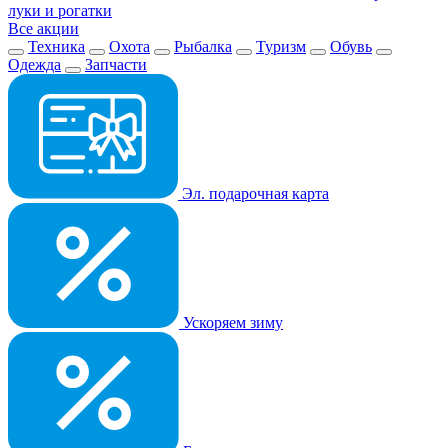
луки и рогатки
Все акции
Техника
Охота
Рыбалка
Туризм
Обувь
Одежда
Запчасти
Эл. подарочная карта
Ускоряем зиму