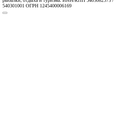
рыбалки, отдыха и туризма. ИНН/КПП 5403082573 /
540301001 ОГРН 1245400006169