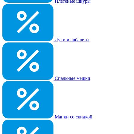
Плетеные шнуры
Луки и арбалеты
Спальные мешки
Манки со скидкой