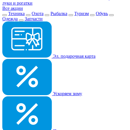
луки и рогатки
Все акции
Техника
Охота
Рыбалка
Туризм
Обувь
Одежда
Запчасти
Эл. подарочная карта
Ускоряем зиму