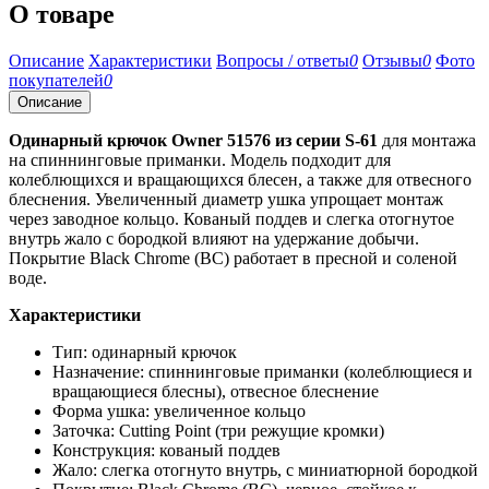
О товаре
Описание
Характеристики
Вопросы / ответы
0
Отзывы
0
Фото
покупателей
0
Описание
Одинарный крючок Owner 51576 из серии S-61
для монтажа
на спиннинговые приманки. Модель подходит для
колеблющихся и вращающихся блесен, а также для отвесного
блеснения. Увеличенный диаметр ушка упрощает монтаж
через заводное кольцо. Кованый поддев и слегка отогнутое
внутрь жало с бородкой влияют на удержание добычи.
Покрытие Black Chrome (BC) работает в пресной и соленой
воде.
Характеристики
Тип: одинарный крючок
Назначение: спиннинговые приманки (колеблющиеся и
вращающиеся блесны), отвесное блеснение
Форма ушка: увеличенное кольцо
Заточка: Cutting Point (три режущие кромки)
Конструкция: кованый поддев
Жало: слегка отогнуто внутрь, с миниатюрной бородкой