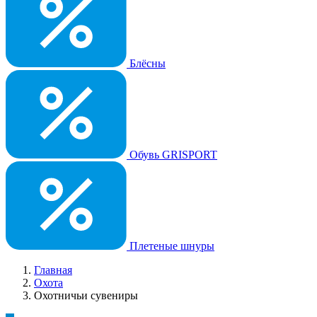
Блёсны
Обувь GRISPORT
Плетеные шнуры
Главная
Охота
Охотничьи сувениры