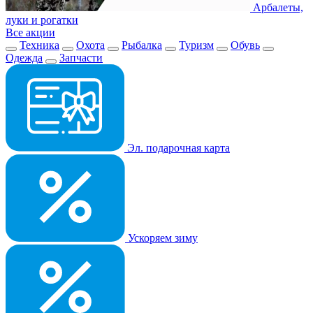
Арбалеты,
луки и рогатки
Все акции
Техника
Охота
Рыбалка
Туризм
Обувь
Одежда
Запчасти
Эл. подарочная карта
Ускоряем зиму