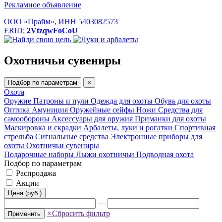
Рекламное объявление
ООО «Прайм», ИНН 5403082573
ERID:
2VtzqwFoCoU
Охотничьи сувениры
Подбор по параметрам
×
Охота
Оружие
Патроны и пули
Одежда для охоты
Обувь для охоты
Оптика
Амуниция
Оружейные сейфы
Ножи
Средства для
самообороны
Аксессуары для оружия
Приманки для охоты
Маскировка и скрадки
Арбалеты, луки и рогатки
Спортивная
стрельба
Сигнальные средства
Электронные приборы для
охоты
Охотничьи сувениры
Подарочные наборы
Лыжи охотничьи
Подводная охота
Подбор по параметрам
Распродажа
Акции
Цена (руб.)
—
×
Сбросить фильтр
Применить