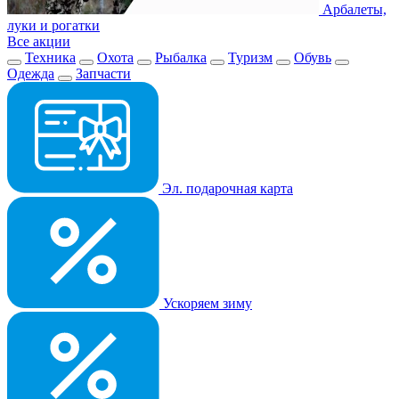
Арбалеты,
луки и рогатки
Все акции
Техника
Охота
Рыбалка
Туризм
Обувь
Одежда
Запчасти
Эл. подарочная карта
Ускоряем зиму