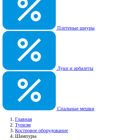
Плетеные шнуры
Луки и арбалеты
Спальные мешки
Главная
Туризм
Костровое оборудование
Шампуры