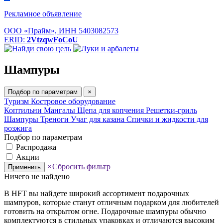
Рекламное объявление
ООО «Прайм», ИНН 5403082573
ERID:
2VtzqwFoCoU
Шампуры
Подбор по параметрам
×
Туризм
Костровое оборудование
Коптильни
Мангалы
Щепа для копчения
Решетки-гриль
Шампуры
Треноги
Учаг для казана
Спички и жидкости для
розжига
Подбор по параметрам
Распродажа
Акции
×
Сбросить фильтр
Применить
Ничего не найдено
В HFT вы найдете широкий ассортимент подарочных
шампуров, которые станут отличным подарком для любителей
готовить на открытом огне. Подарочные шампуры обычно
комплектуются в стильных упаковках и отличаются высоким