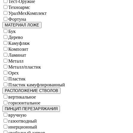
Тест-Оружие
Техноармс
УралМехКомплект
Фортуна
МАТЕРИАЛ ЛОЖЕ
Бук
Дерево
Камуфляж
Композит
Ламинат
Металл
Металл/пластик
Орех
Пластик
Пластик камуфлированный
РАСПОЛОЖЕНИЕ СТВОЛОВ
вертикальное
горизонтальное
ПИНЦИП ПЕРЕЗАРЯЖАНИЯ
вручную
газоотводный
инерционный
свободный затвор