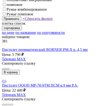
помповое
Ружье комбинированное
Ружье помповое
×
Сбросить фильтр
Применить
плитка
список
сортировка
по цене
по названию
по популярности
найдено товаров:
381
Пистолет пневматический BORNER PM-X к. 4,5 мм
Цена: 5 790
₽
Telegram
MAX
Скопировать ссылку
В корзину
(1)
Пистолет ОООП MP-78-9ТМ ПСМ к.9 мм Р.А.
Цена: 22 440
₽
Telegram
MAX
Скопировать ссылку