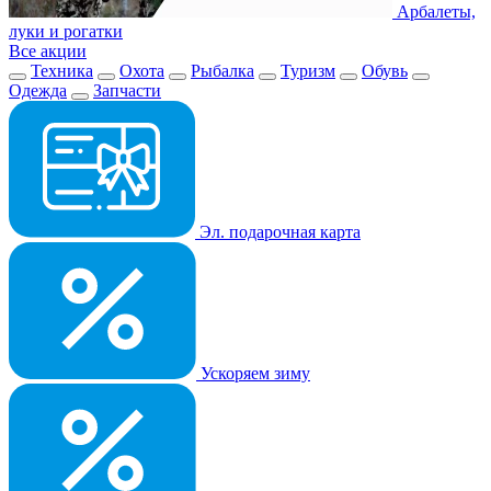
Арбалеты,
луки и рогатки
Все акции
Техника
Охота
Рыбалка
Туризм
Обувь
Одежда
Запчасти
Эл. подарочная карта
Ускоряем зиму