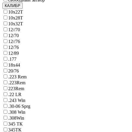
КАЛИБР
10х22Т
10х28Т
10х32Т
12//70
12/70
12//76
12/76
12/89
.177
18х44
20/76
.223 Rem
.223Rem
223Rem
.22 LR
.243 Win
.30-06 Sprg
.308 Win
.308Win
345 ТК
345ТК