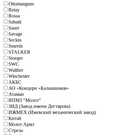
Ottomanguns
Retay
Rossa
Sabatti
Sauer
Savage
Seckin
Smersh
STALKER
Stoeger
SWC
Walther
Winchester
АКБС
АО «Концерн «Калашников»
Атаман
ВПМЗ "Молот"
ЗИД (Завод имени Дегтярева)
ИЖМЕХ (Ижевский механический завод)
Китай
Молот Армз
Стрела