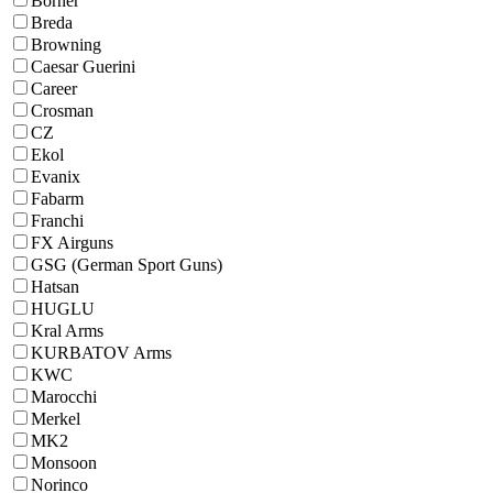
Borner
Breda
Browning
Caesar Guerini
Career
Crosman
CZ
Ekol
Evanix
Fabarm
Franchi
FX Airguns
GSG (German Sport Guns)
Hatsan
HUGLU
Kral Arms
KURBATOV Arms
KWC
Marocchi
Merkel
MK2
Monsoon
Norinco