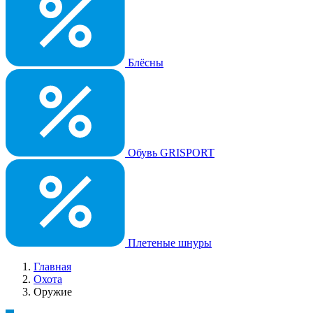
Блёсны
Обувь GRISPORT
Плетеные шнуры
Главная
Охота
Оружие