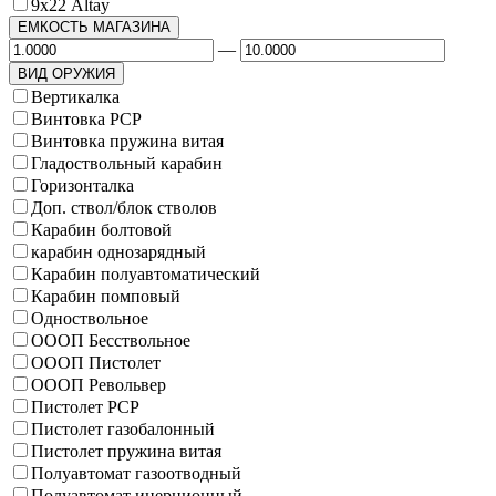
9х22 Altay
ЕМКОСТЬ МАГАЗИНА
—
ВИД ОРУЖИЯ
Вертикалка
Винтовка PCP
Винтовка пружина витая
Гладоствольный карабин
Горизонталка
Доп. ствол/блок стволов
Карабин болтовой
карабин однозарядный
Карабин полуавтоматический
Карабин помповый
Одноствольное
ОООП Бесствольное
ОООП Пистолет
ОООП Револьвер
Пистолет PCP
Пистолет газобалонный
Пистолет пружина витая
Полуавтомат газоотводный
Полуавтомат инерционный