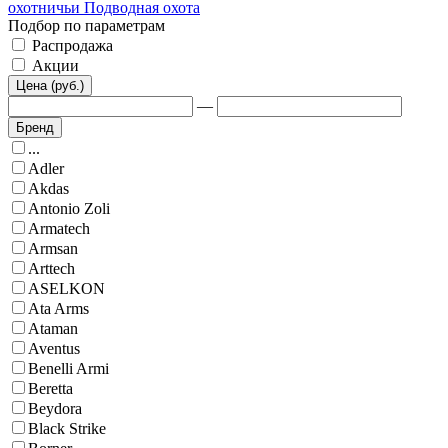
охотничьи
Подводная охота
Подбор по параметрам
Распродажа
Акции
Цена (руб.)
—
Бренд
...
Adler
Akdas
Antonio Zoli
Armatech
Armsan
Arttech
ASELKON
Ata Arms
Ataman
Aventus
Benelli Armi
Beretta
Beydora
Black Strike