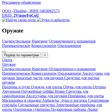
Рекламное объявление
ООО «Прайм», ИНН 5403082573
ERID:
2VtzqwFoCoU
Оружие
Гладкоствольное
Нарезное
Ограниченного поражения
Пневматическое
Комиссионное
Охолощенное
Подбор по параметрам
×
Охота
Оружие
Гладкоствольное
Нарезное
Ограниченного поражения
Пневматическое
Комиссионное
Охолощенное
Аксессуары для
оружия
Запасные части для оружия
Средства для чистки
оружия
Патроны и пули
Одежда для охоты
Обувь для охоты
Оптика
Амуниция
Оружейные сейфы
Ножи
Средства для
самообороны
Аксессуары для оружия
Приманки для охоты
Маскировка и скрадки
Арбалеты, луки и рогатки
Спортивная
стрельба
Сигнальные средства
Электронные приборы для
охоты
Охотничьи сувениры
Подарочные наборы
Лыжи