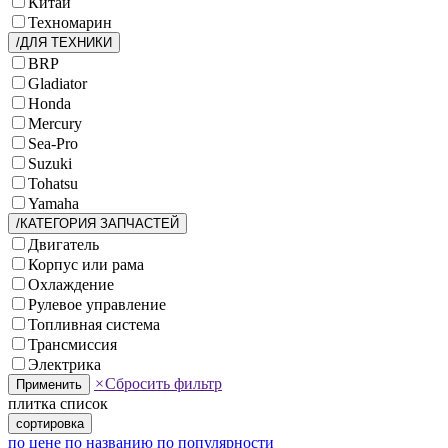
Китай
Техномарин
/ДЛЯ ТЕХНИКИ
BRP
Gladiator
Honda
Mercury
Sea-Pro
Suzuki
Tohatsu
Yamaha
/КАТЕГОРИЯ ЗАПЧАСТЕЙ
Двигатель
Корпус или рама
Охлаждение
Рулевое управление
Топливная система
Трансмиссия
Электрика
×
Сбросить фильтр
Применить
плитка
список
сортировка
по цене
по названию
по популярности