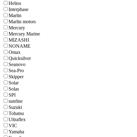
Helios
Interphase
Marlin
Marlin motors
Mercury
Mercury Marine
MIZASHI
NONAME
Omax
Quicksilver
Seanovo
Sea-Pro
Skipper
Solar
Solas
SPI
sunfine
Suzuki
Tohatsu
Ultraflex
VIC
Yamaha