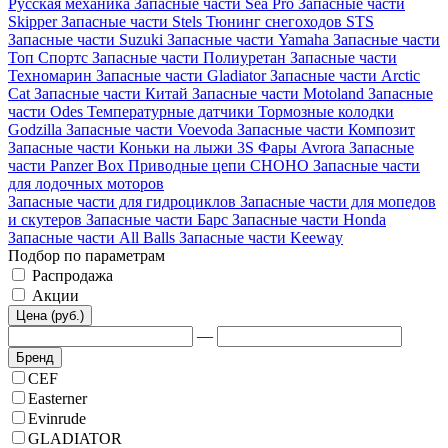
Русская механика
Запасные части Sea Pro
Запасные части
Skipper
Запасные части Stels
Тюнинг снегоходов STS
Запасные части Suzuki
Запасные части Yamaha
Запасные части
Топ Спортс
Запасные части Полиуретан
Запасные части
Техномарин
Запасные части Gladiator
Запасные части Arctic
Cat
Запасные части Китай
Запасные части Motoland
Запасные
части Odes
Температурные датчики
Тормозные колодки
Godzilla
Запасные части Voevoda
Запасные части Композит
Запасные части Коньки на лыжи 3S
Фары Avrora
Запасные
части Panzer Box
Приводные цепи CHOHO
Запасные части
для лодочных моторов
Запасные части для гидроциклов
Запасные части для мопедов
и скутеров
Запасные части Барс
Запасные части Honda
Запасные части All Balls
Запасные части Keeway
Подбор по параметрам
Распродажа
Акции
Цена (руб.)
—
Бренд
CEF
Easterner
Evinrude
GLADIATOR