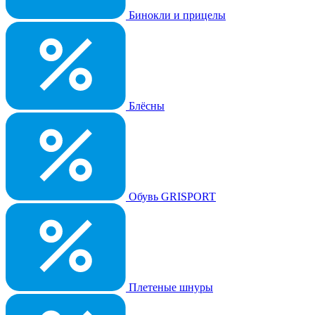
Бинокли и прицелы
Блёсны
Обувь GRISPORT
Плетеные шнуры