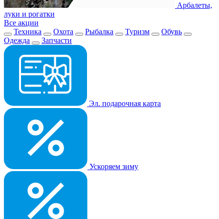
Арбалеты,
луки и рогатки
Все акции
Техника
Охота
Рыбалка
Туризм
Обувь
Одежда
Запчасти
Эл. подарочная карта
Ускоряем зиму