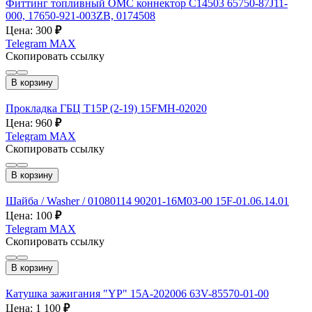
Фиттинг топливный ОМС коннектор C14503 65750-87J11-
000, 17650-921-003ZB, 0174508
Цена: 300
₽
Telegram
MAX
Скопировать ссылку
В корзину
Прокладка ГБЦ T15P (2-19) 15FMH-02020
Цена: 960
₽
Telegram
MAX
Скопировать ссылку
В корзину
Шайба / Washer / 01080114 90201-16M03-00 15F-01.06.14.01
Цена: 100
₽
Telegram
MAX
Скопировать ссылку
В корзину
Катушка зажигания "YP" 15A-202006 63V-85570-01-00
Цена: 1 100
₽