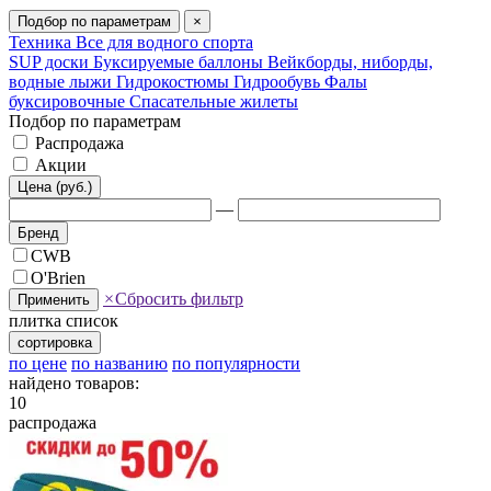
Подбор по параметрам
×
Техника
Все для водного спорта
SUP доски
Буксируемые баллоны
Вейкборды, ниборды,
водные лыжи
Гидрокостюмы
Гидрообувь
Фалы
буксировочные
Спасательные жилеты
Подбор по параметрам
Распродажа
Акции
Цена (руб.)
—
Бренд
CWB
O'Brien
×
Сбросить фильтр
Применить
плитка
список
сортировка
по цене
по названию
по популярности
найдено товаров:
10
распродажа