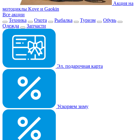
Акция на
мотоциклы Kove и Gaokin
Все акции
Техника
Охота
Рыбалка
Туризм
Обувь
Одежда
Запчасти
Эл. подарочная карта
Ускоряем зиму