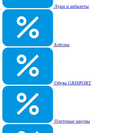
Луки и арбалеты
Блёсны
Обувь GRISPORT
Плетеные шнуры