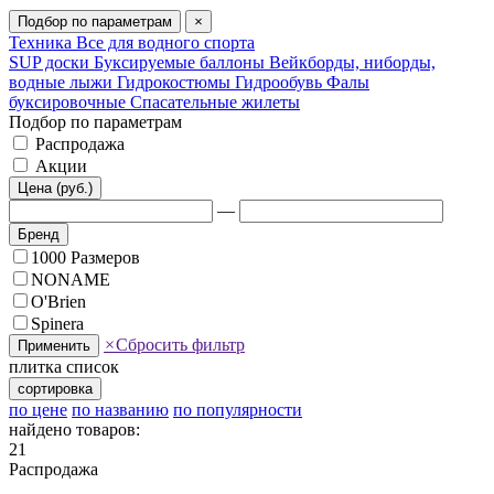
Подбор по параметрам
×
Техника
Все для водного спорта
SUP доски
Буксируемые баллоны
Вейкборды, ниборды,
водные лыжи
Гидрокостюмы
Гидрообувь
Фалы
буксировочные
Спасательные жилеты
Подбор по параметрам
Распродажа
Акции
Цена (руб.)
—
Бренд
1000 Размеров
NONAME
O'Brien
Spinera
×
Сбросить фильтр
Применить
плитка
список
сортировка
по цене
по названию
по популярности
найдено товаров:
21
Распродажа