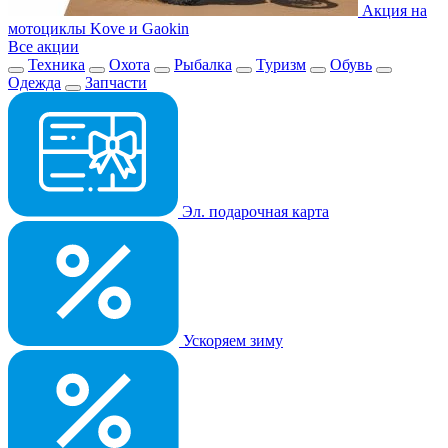
Акция на
мотоциклы Kove и Gaokin
Все акции
Техника
Охота
Рыбалка
Туризм
Обувь
Одежда
Запчасти
Эл. подарочная карта
Ускоряем зиму