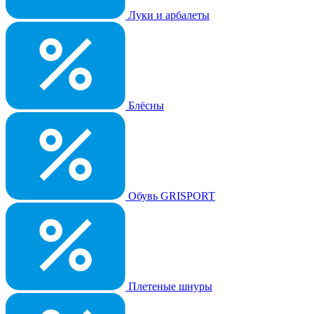
Луки и арбалеты
Блёсны
Обувь GRISPORT
Плетеные шнуры