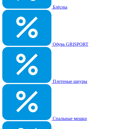
Блёсны
Обувь GRISPORT
Плетеные шнуры
Спальные мешки