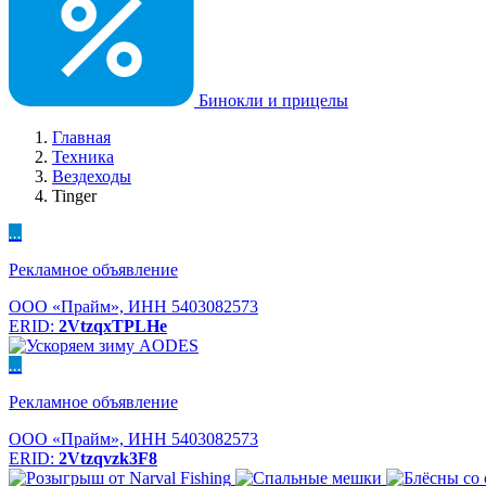
Бинокли и прицелы
Главная
Техника
Вездеходы
Tinger
...
Рекламное объявление
ООО «Прайм», ИНН 5403082573
ERID:
2VtzqxTPLHe
...
Рекламное объявление
ООО «Прайм», ИНН 5403082573
ERID:
2Vtzqvzk3F8