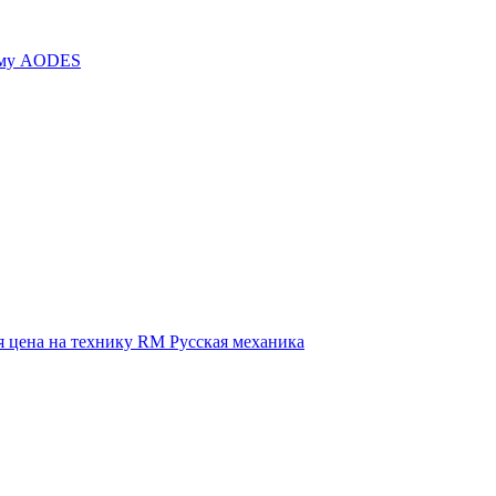
иму AODES
 цена на технику RM Русская механика