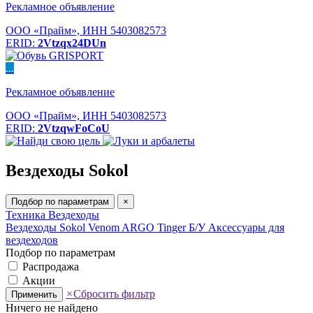
Рекламное объявление
ООО «Прайм», ИНН 5403082573
ERID:
2Vtzqx24DUn
...
Рекламное объявление
ООО «Прайм», ИНН 5403082573
ERID:
2VtzqwFoCoU
Вездеходы Sokol
Подбор по параметрам
×
Техника
Вездеходы
Вездеходы Sokol
Venom
ARGO
Tinger
Б/У
Аксессуары для
вездеходов
Подбор по параметрам
Распродажа
Акции
×
Сбросить фильтр
Применить
Ничего не найдено