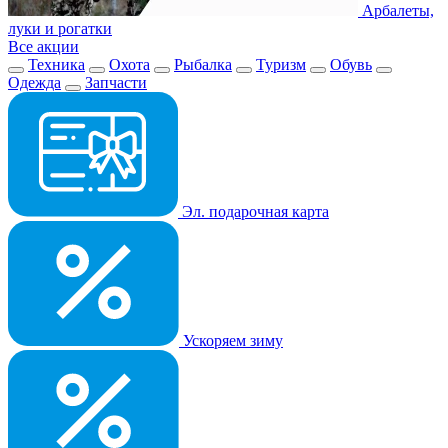
Арбалеты,
луки и рогатки
Все акции
Техника
Охота
Рыбалка
Туризм
Обувь
Одежда
Запчасти
Эл. подарочная карта
Ускоряем зиму