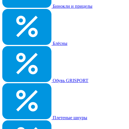
Бинокли и прицелы
Блёсны
Обувь GRISPORT
Плетеные шнуры