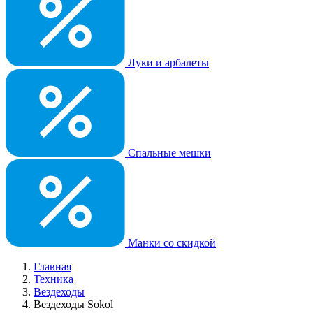
Луки и арбалеты
Спальные мешки
Манки со скидкой
Главная
Техника
Вездеходы
Вездеходы Sokol