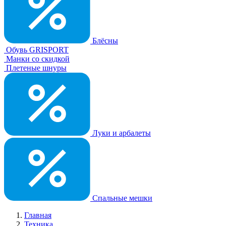
Блёсны
Обувь GRISPORT
Манки со скидкой
Плетеные шнуры
Луки и арбалеты
Спальные мешки
Главная
Техника