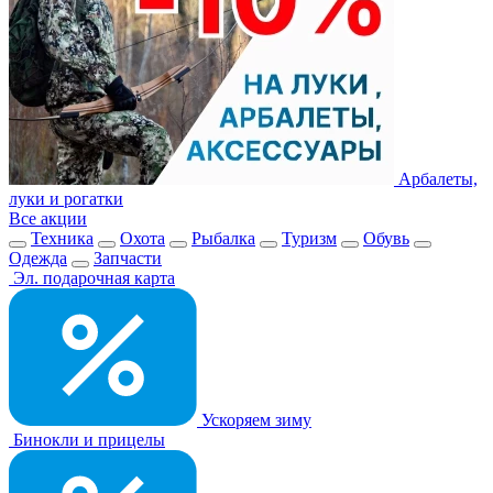
Арбалеты,
луки и рогатки
Все акции
Техника
Охота
Рыбалка
Туризм
Обувь
Одежда
Запчасти
Эл. подарочная карта
Ускоряем зиму
Бинокли и прицелы