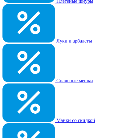
Плетеные шнуры
Луки и арбалеты
Спальные мешки
Манки со скидкой