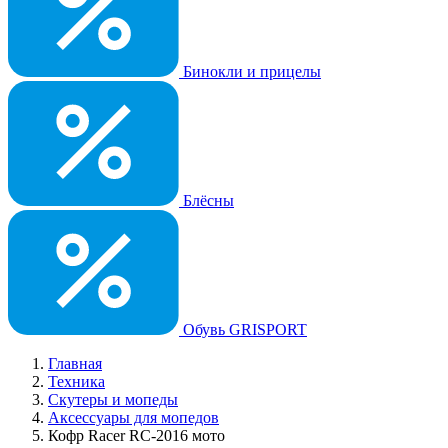
Бинокли и прицелы
Блёсны
Обувь GRISPORT
Главная
Техника
Скутеры и мопеды
Аксессуары для мопедов
Кофр Racer RC-2016 мото