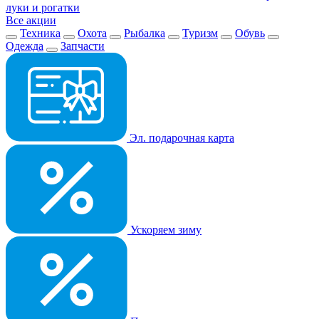
луки и рогатки
Все акции
Техника
Охота
Рыбалка
Туризм
Обувь
Одежда
Запчасти
Эл. подарочная карта
Ускоряем зиму