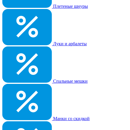
Плетеные шнуры
Луки и арбалеты
Спальные мешки
Манки со скидкой