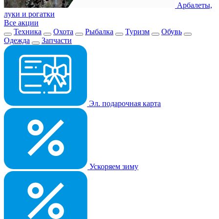
Арбалеты,
луки и рогатки
Все акции
Техника
Охота
Рыбалка
Туризм
Обувь
Одежда
Запчасти
Эл. подарочная карта
Ускоряем зиму