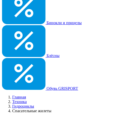
Бинокли и прицелы
Блёсны
Обувь GRISPORT
Главная
Техника
Гидроциклы
Спасательные жилеты