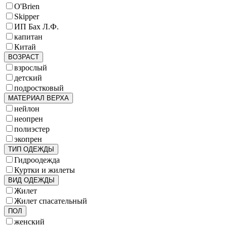
O'Brien
Skipper
ИП Бах Л.Ф.
капитан
Китай
ВОЗРАСТ
взрослый
детский
подростковый
МАТЕРИАЛ ВЕРХА
нейлон
неопрен
полиэстер
экопрен
ТИП ОДЕЖДЫ
Гидроодежда
Куртки и жилеты
ВИД ОДЕЖДЫ
Жилет
Жилет спасательный
ПОЛ
женский