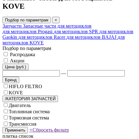
KOVE
Подбор по параметрам
×
Запчасти
Запасные части для мотоциклов
для мотоциклов Progasi
для мотоциклов SPR
для мотоциклов
Gaokin
для мотоциклов Racer
для мотоциклов BAJAJ
для
мотоциклов KOVE
Подбор по параметрам
Распродажа
Акции
Цена (руб.)
—
Бренд
HIFLO FILTRO
KOVE
/КАТЕГОРИЯ ЗАПЧАСТЕЙ
Двигатель
Топливная система
Тормозная система
Трансмиссия
×
Сбросить фильтр
Применить
плитка
список