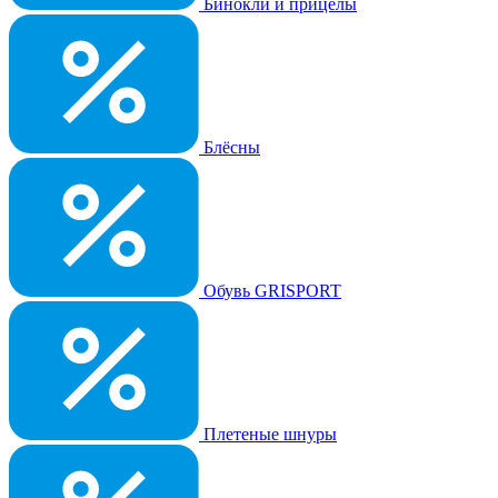
Бинокли и прицелы
Блёсны
Обувь GRISPORT
Плетеные шнуры