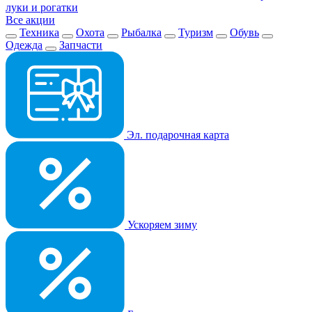
луки и рогатки
Все акции
Техника
Охота
Рыбалка
Туризм
Обувь
Одежда
Запчасти
Эл. подарочная карта
Ускоряем зиму