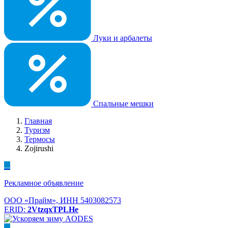
Луки и арбалеты
Спальные мешки
Главная
Туризм
Термосы
Zojirushi
...
Рекламное объявление
ООО «Прайм», ИНН 5403082573
ERID:
2VtzqxTPLHe
...