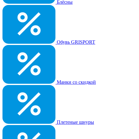
Блёсны
Обувь GRISPORT
Манки со скидкой
Плетеные шнуры