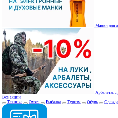
Манки для о
Арбалеты, л
Все акции
Техника
Охота
Рыбалка
Туризм
Обувь
Одежд