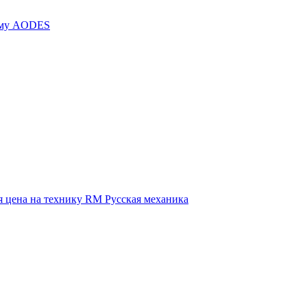
иму AODES
 цена на технику RM Русская механика