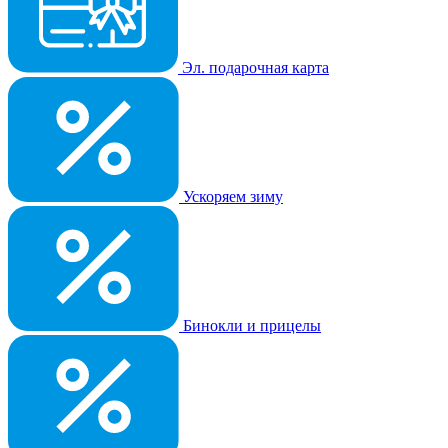
Эл. подарочная карта
Ускоряем зиму
Бинокли и прицелы