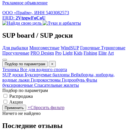
Рекламное объявление
ООО «Прайм», ИНН 5403082573
ERID:
2VtzqwFoCoU
SUP board / SUP доски
Для рыбалки
Многоместные
WindSUP
Гоночные
Туринговые
Прогулочные
PRO Design
Pro
Light
Kids
Fishing
Elite
Art
Подбор по параметрам
×
Техника
Все для водного спорта
SUP доски
Буксируемые баллоны
Вейкборды, ниборды,
водные лыжи
Гидрокостюмы
Гидрообувь
Фалы
буксировочные
Спасательные жилеты
Подбор по параметрам
Распродажа
Акции
×
Сбросить фильтр
Применить
Ничего не найдено
Последние отзывы