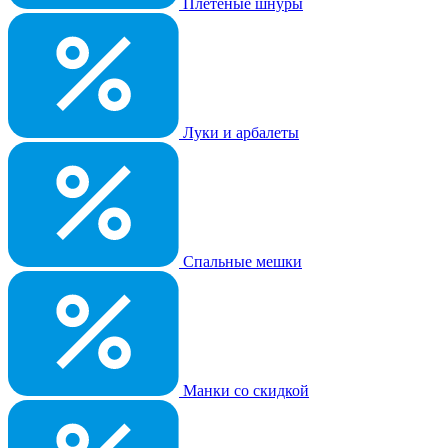
Плетеные шнуры
Луки и арбалеты
Спальные мешки
Манки со скидкой