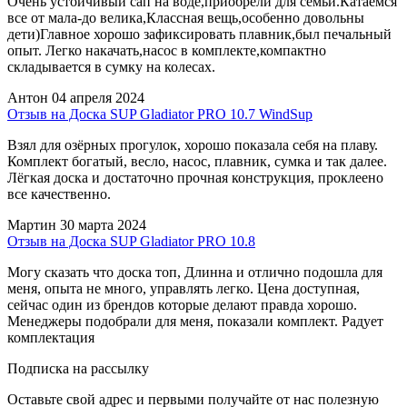
Очень устойчивый сап на воде,приобрели для семьи.Катаемся
все от мала-до велика,Классная вещь,особенно довольны
дети)Главное хорошо зафиксировать плавник,был печальный
опыт. Легко накачать,насос в комплекте,компактно
складывается в сумку на колесах.
Антон
04 апреля 2024
Отзыв на Доска SUP Gladiator PRO 10.7 WindSup
Взял для озёрных прогулок, хорошо показала себя на плаву.
Комплект богатый, весло, насос, плавник, сумка и так далее.
Лёгкая доска и достаточно прочная конструкция, проклеено
все качественно.
Мартин
30 марта 2024
Отзыв на Доска SUP Gladiator PRO 10.8
Могу сказать что доска топ, Длинна и отлично подошла для
меня, опыта не много, управлять легко. Цена доступная,
сейчас один из брендов которые делают правда хорошо.
Менеджеры подобрали для меня, показали комплект. Радует
комплектация
Подписка на рассылку
Оставьте свой адрес и первыми получайте от нас полезную