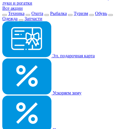
луки и рогатки
Все акции
Техника
Охота
Рыбалка
Туризм
Обувь
Одежда
Запчасти
Эл. подарочная карта
Ускоряем зиму