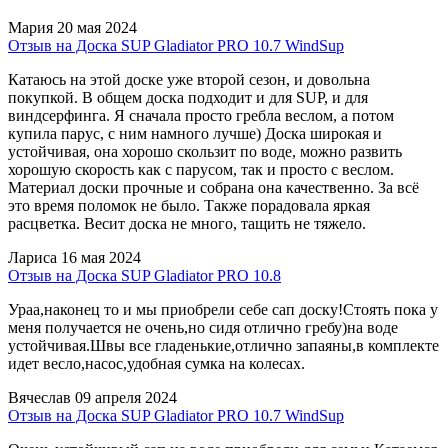
Мария
20 мая 2024
Отзыв на Доска SUP Gladiator PRO 10.7 WindSup
Катаюсь на этой доске уже второй сезон, и довольна
покупкой. В общем доска подходит и для SUP, и для
виндсерфинга. Я сначала просто гребла веслом, а потом
купила парус, с ним намного лучше) Доска широкая и
устойчивая, она хорошо скользит по воде, можно развить
хорошую скорость как с парусом, так и просто с веслом.
Материал доски прочные и собрана она качественно. За всё
это время поломок не было. Также порадовала яркая
расцветка. Весит доска не много, тащить не тяжело.
Лариса
16 мая 2024
Отзыв на Доска SUP Gladiator PRO 10.8
Ураа,наконец то и мы приобрели себе сап доску!Стоять пока у
меня получается не очень,но сидя отлично гребу)на воде
устойчивая.Швы все гладенькие,отлично запаяны,в комплекте
идет весло,насос,удобная сумка на колесах.
Вячеслав
09 апреля 2024
Отзыв на Доска SUP Gladiator PRO 10.7 WindSup