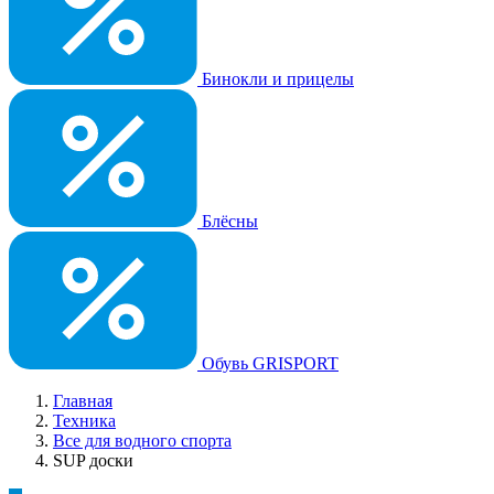
Бинокли и прицелы
Блёсны
Обувь GRISPORT
Главная
Техника
Все для водного спорта
SUP доски